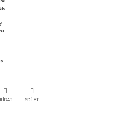
lné
ílu
y
mu
ip
HLÍDAT
SDÍLET