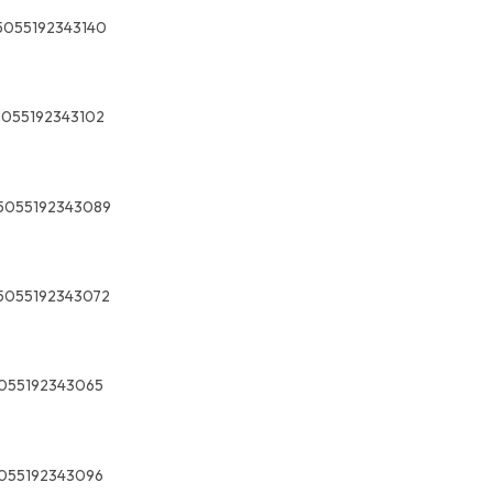
5055192343140
5055192343102
5055192343089
5055192343072
055192343065
055192343096