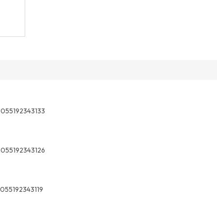
5055192343133
5055192343126
055192343119