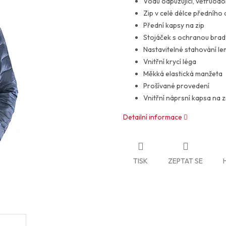
Vodu odpuzující, větruodo
Zip v celé délce předního d
Přední kapsy na zip
Stojáček s ochranou brad
Nastavitelné stahování le
Vnitřní krycí léga
Měkká elastická manžeta
Prošívané provedení
Vnitřní náprsní kapsa na z
Detailní informace
TISK
ZEPTAT SE