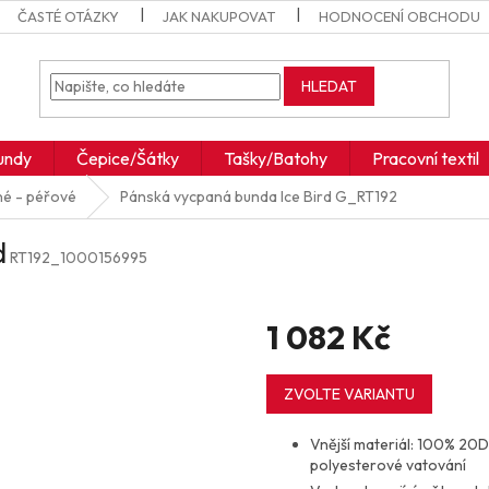
ČASTÉ OTÁZKY
JAK NAKUPOVAT
HODNOCENÍ OBCHODU
HLEDAT
undy
Čepice/Šátky
Tašky/Batohy
Pracovní textil
né - péřové
Pánská vycpaná bunda Ice Bird
G_RT192
d
RT192_1000156995
1 082 Kč
Měrná
cena:
ZVOLTE VARIANTU
Vnější materiál: 100% 20D
polyesterové vatování