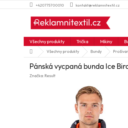
Přejít
+420775700010
kontakt@reklamnitextil.cz
na
obsah
Všechny produkty
Trička
Mikiny
B
Domů
Všechny produkty
Bundy
Prošíva
Pánská vycpaná bunda Ice Bir
Značka:
Result