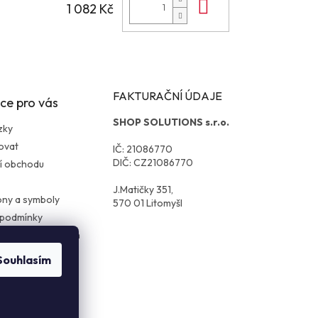
Do košíku
1 082 Kč
FAKTURAČNÍ ÚDAJE
ce pro vás
SHOP SOLUTIONS s.r.o.
zky
ovat
IČ: 21086770
DIČ: CZ21086770
í obchodu
J.Matičky 351,
kony a symboly
570 01 Litomyšl
 podmínky
ochrany osobních
Souhlasím
cení zboží