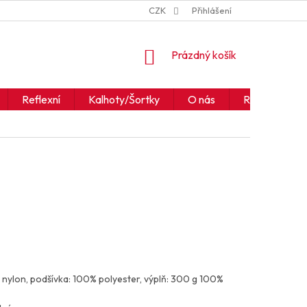
ZNAČKY
JAK ČÍST IKONY A SYMBOLY
CZK
Přihlášení
OBCHODNÍ PODM
NÁKUPNÍ
Prázdný košík
KOŠÍK
Reflexní
Kalhoty/Šortky
O nás
Realizace
 nylon, podšívka: 100% polyester, výplň: 300 g 100%