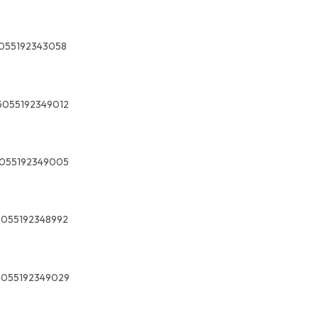
055192343058
5055192349012
055192349005
5055192348992
5055192349029