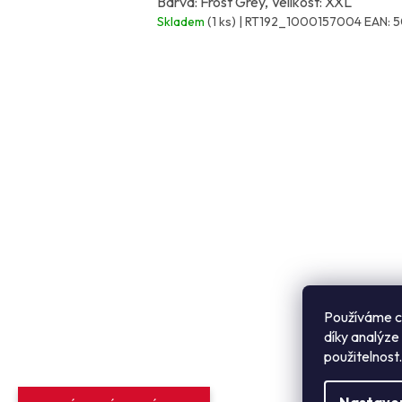
Barva: Frost Grey, Velikost: XXL
Skladem
(1 ks)
| RT192_1000157004
EAN:
5
Z
á
p
a
t
í
Používáme c
díky analýze
použitelnost