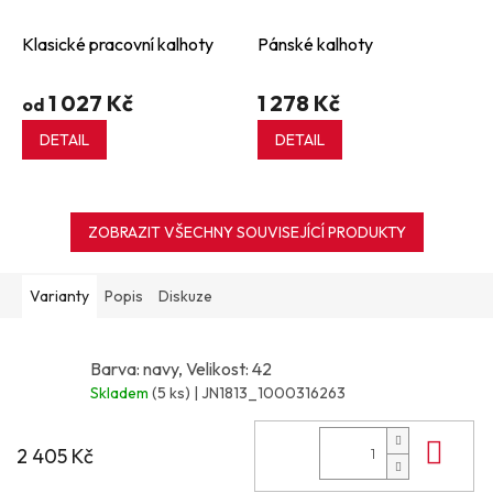
Klasické pracovní kalhoty
Pánské kalhoty
1 027 Kč
1 278 Kč
od
DETAIL
DETAIL
ZOBRAZIT VŠECHNY SOUVISEJÍCÍ PRODUKTY
Varianty
Popis
Diskuze
Barva: navy, Velikost: 42
Skladem
(5 ks)
| JN1813_1000316263
Do 
2 405 Kč