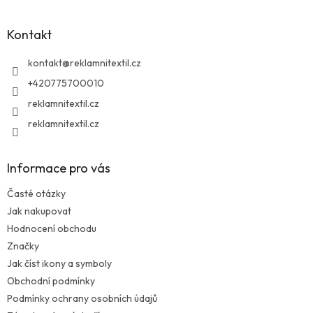
p
a
Kontakt
t
í
kontakt
@
reklamnitextil.cz
+420775700010
reklamnitextil.cz
reklamnitextil.cz
Informace pro vás
Časté otázky
Jak nakupovat
Hodnocení obchodu
Značky
Jak číst ikony a symboly
Obchodní podmínky
Podmínky ochrany osobních údajů