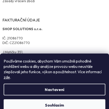
Zásady vrácení zboží
FAKTURAČNÍ ÚDAJE
SHOP SOLUTIONS s.r.o.
IČ: 21086770
DIČ: CZ21086770
J.Matičky 351,
570 01 Litomyšl
Používáme cookies, abychom Vám umožnili pohodlné
prohlížení webu a díky analýze provozu webu neustále
zlepšovali jeho funkce, výkon a použitelnost. Více informací
zde
.
Nastavení
Vytvořil Shoptet
Souhlasím
Copyright 2026
reklamnitextil.cz
. Všechna práva vyhrazena.
NEZÁVAZNÁ POPTÁVKA