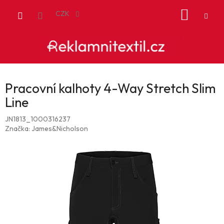
Přejít
NÁKUP
na
CZK
obsah
KOŠÍK
Pracovní kalhoty 4-Way Stretch Slim
Line
JN1813_1000316237
Značka:
James&Nicholson