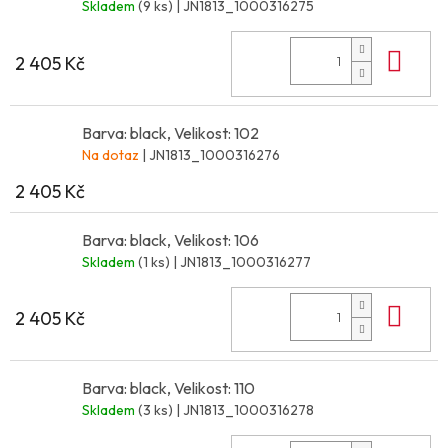
Skladem
(9 ks)
| JN1813_1000316275
Do 
2 405 Kč
Barva: black, Velikost: 102
Na dotaz
| JN1813_1000316276
2 405 Kč
Barva: black, Velikost: 106
Skladem
(1 ks)
| JN1813_1000316277
Do 
2 405 Kč
Barva: black, Velikost: 110
Skladem
(3 ks)
| JN1813_1000316278