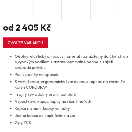
od
2 405 Kč
Měrná
cena:
ZVOLTE VARIANTU
Odolný, elastický strečový materiál roztažitelný do čtyř stran
s vysokým podílem elastanu optimálně padne a zajistí
svobodu pohybu
Pás s poutky na opasek
S vyztuženou, ergonomicky tvarovanou kapsou na chrániče
kolen CORDURA®
Trojitý šev odolný proti roztržení
Výpustkové kapsy, kapsy na různé nářadí
Kapsa na metr, kapsy na tužky
Jedna kapsa se zapínáním na zip
Zipy YKK