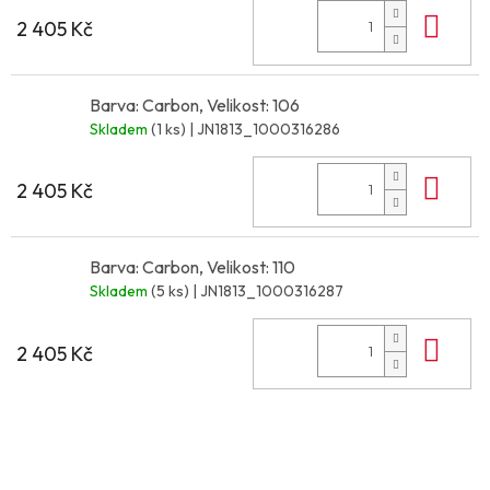
Do 
2 405 Kč
Barva: Carbon, Velikost: 106
Skladem
(1 ks)
| JN1813_1000316286
Do 
2 405 Kč
Barva: Carbon, Velikost: 110
Skladem
(5 ks)
| JN1813_1000316287
Do 
2 405 Kč
Z
á