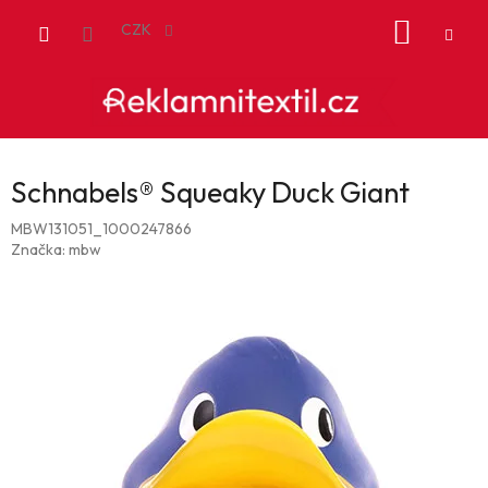
Přejít
NÁKUP
na
CZK
obsah
KOŠÍK
Schnabels® Squeaky Duck Giant
MBW131051_1000247866
Značka:
mbw