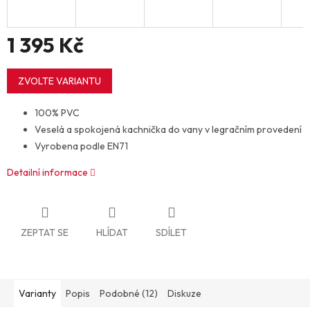
1 395 Kč
Měrná
cena:
ZVOLTE VARIANTU
100% PVC
Veselá a spokojená kachnička do vany v legračním provedení
Vyrobena podle EN71
Detailní informace
ZEPTAT SE
HLÍDAT
SDÍLET
Varianty
Popis
Podobné (12)
Diskuze