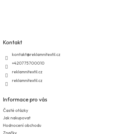
Z
á
p
a
Kontakt
t
í
kontakt
@
reklamnitextil.cz
+420775700010
reklamnitextil.cz
reklamnitextil.cz
Informace pro vás
Časté otázky
Jak nakupovat
Hodnocení obchodu
Značky