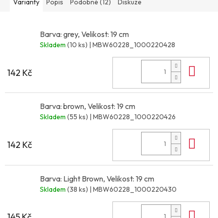
Varianty
Popis
Podobné (12)
Diskuze
Barva: grey, Velikost: 19 cm
Skladem
(10 ks)
| MBW60228_1000220428
Do 
142 Kč
Barva: brown, Velikost: 19 cm
Skladem
(55 ks)
| MBW60228_1000220426
Do 
142 Kč
Barva: Light Brown, Velikost: 19 cm
Skladem
(38 ks)
| MBW60228_1000220430
Do 
145 Kč