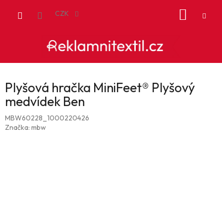
Přejít
NÁKUP
na
CZK
obsah
KOŠÍK
Plyšová hračka MiniFeet® Plyšový
medvídek Ben
MBW60228_1000220426
Značka:
mbw