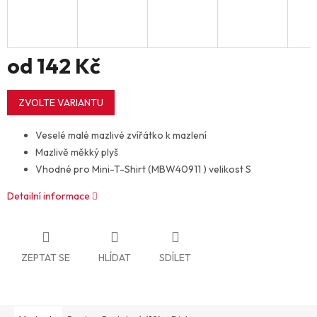
od
142 Kč
Měrná
cena:
ZVOLTE VARIANTU
Veselé malé mazlivé zvířátko k mazlení
Mazlivě měkký plyš
Vhodné pro Mini-T-Shirt (MBW40911 ) velikost S
Detailní informace
ZEPTAT SE
HLÍDAT
SDÍLET