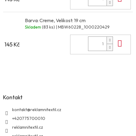
Barva: Creme, Velikost: 19 cm
Skladem
(83 ks)
| MBW60228_1000220429
Do 
145 Kč
Z
á
p
a
Kontakt
t
í
kontakt
@
reklamnitextil.cz
+420775700010
reklamnitextil.cz