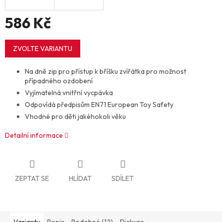
586 Kč
Měrná
cena:
ZVOLTE VARIANTU
Na dně zip pro přístup k bříšku zvířátka pro možnost
případného ozdobení
Vyjímatelná vnitřní vycpávka
Odpovídá předpisům EN71 European Toy Safety
Vhodné pro děti jakéhokoli věku
Detailní informace
ZEPTAT SE
HLÍDAT
SDÍLET
Varianty
Popis
Podobné (12)
Diskuze