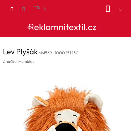
Přejít
NÁKUP
na
CZK
obsah
KOŠÍK
Lev Plyšák
MM569_1000251250
Značka:
Mumbles