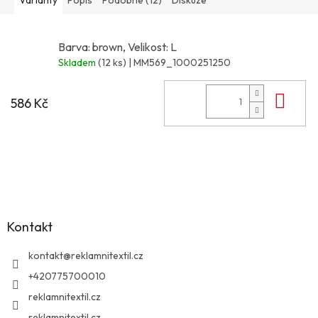
Barva: brown, Velikost: L
Skladem
(12 ks)
| MM569_1000251250
Do 
586 Kč
Z
á
p
a
Kontakt
t
í
kontakt
@
reklamnitextil.cz
+420775700010
reklamnitextil.cz
reklamnitextil.cz