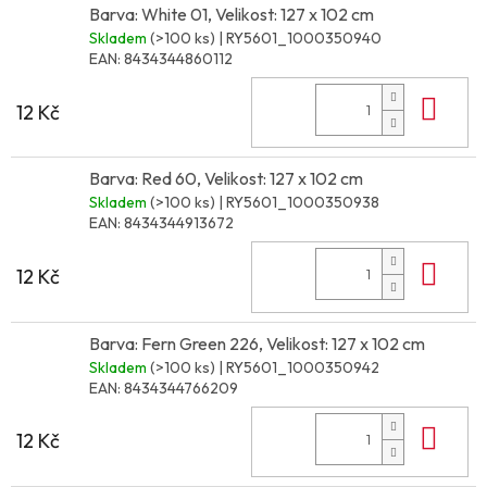
Barva: White 01, Velikost: 127 x 102 cm
Skladem
(>100 ks)
| RY5601_1000350940
EAN:
8434344860112
Do 
12 Kč
Barva: Red 60, Velikost: 127 x 102 cm
Skladem
(>100 ks)
| RY5601_1000350938
EAN:
8434344913672
Do 
12 Kč
Barva: Fern Green 226, Velikost: 127 x 102 cm
Skladem
(>100 ks)
| RY5601_1000350942
EAN:
8434344766209
Do 
12 Kč