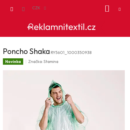
Přejít
NÁKUP
na
CZK
obsah
KOŠÍK
Poncho Shaka
RY5601_1000350938
Značka:
Stamina
Novinka