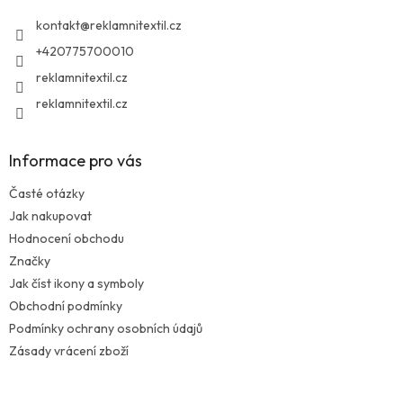
í
kontakt
@
reklamnitextil.cz
+420775700010
reklamnitextil.cz
reklamnitextil.cz
Informace pro vás
Časté otázky
Jak nakupovat
Hodnocení obchodu
Značky
Jak číst ikony a symboly
Obchodní podmínky
Podmínky ochrany osobních údajů
Zásady vrácení zboží