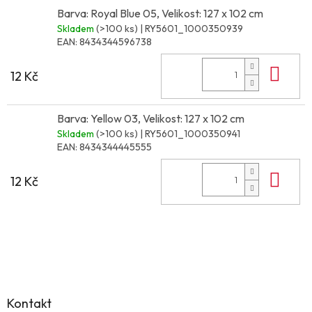
Barva: Royal Blue 05, Velikost: 127 x 102 cm
Skladem
(>100 ks)
| RY5601_1000350939
EAN:
8434344596738
Do 
12 Kč
Barva: Yellow 03, Velikost: 127 x 102 cm
Skladem
(>100 ks)
| RY5601_1000350941
EAN:
8434344445555
Do 
12 Kč
Z
á
p
a
Kontakt
t