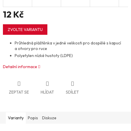
12 Kč
Měrná
cena:
ZVOLTE VARIANTU
Průhledná pláštěnka v jedné velikosti pro dospělé s kapucí
a otvory pro ruce
Polyetylen nízké hustoty (LDPE)
Detailní informace
ZEPTAT SE
HLÍDAT
SDÍLET
Varianty
Popis
Diskuze