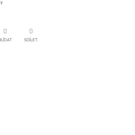
ky
HLÍDAT
SDÍLET