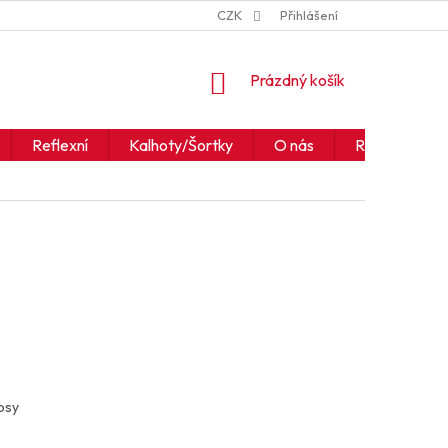
ZNAČKY
JAK ČÍST IKONY A SYMBOLY
CZK
Přihlášení
OBCHODNÍ PODM
NÁKUPNÍ
Prázdný košík
KOŠÍK
Reflexní
Kalhoty/Šortky
O nás
Realizace
apsy