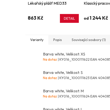
Lékařský plášť MED33
Klasický pracov
863 Kč
1 244 Kč
od
DETAIL
Varianty
Popis
Související soubory (1)
Barva: white, Velikost: XS
Na dotaz
| KY016_1000111622
EAN:
40408
Barva: white, Velikost: S
Na dotaz
| KY016_1000111623
EAN:
40408
Barva: white, Velikost: M
Na dotaz
| KY016_1000111624
EAN:
40408
Barva: white, Velikost: L