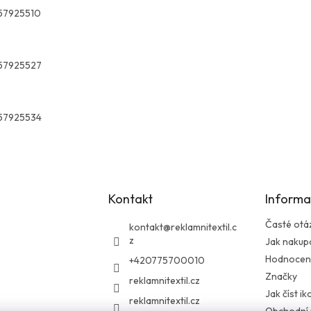
57925510
57925527
57925534
Kontakt
Informa
Časté otá
kontakt
@
reklamnitextil.c
z
Jak nakup
Hodnocen
+420775700010
Značky
reklamnitextil.cz
Jak číst i
reklamnitextil.cz
Obchodní