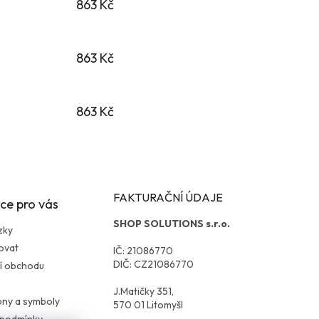
863 Kč
863 Kč
863 Kč
FAKTURAČNÍ ÚDAJE
ce pro vás
SHOP SOLUTIONS s.r.o.
zky
ovat
IČ: 21086770
DIČ: CZ21086770
í obchodu
J.Matičky 351,
kony a symboly
570 01 Litomyšl
 podmínky