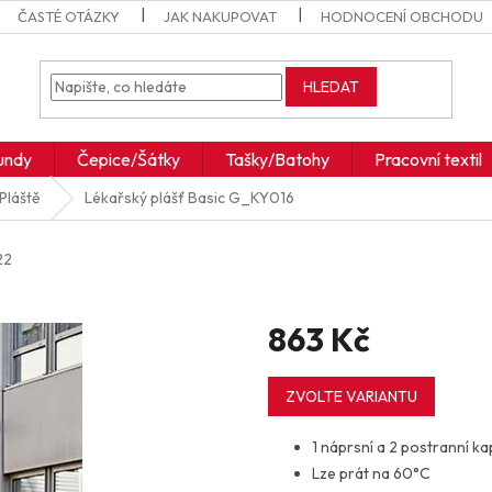
ČASTÉ OTÁZKY
JAK NAKUPOVAT
HODNOCENÍ OBCHODU
HLEDAT
undy
Čepice/Šátky
Tašky/Batohy
Pracovní textil
Pláště
Lékařský plášť Basic
G_KY016
22
863 Kč
Měrná
cena:
ZVOLTE VARIANTU
1 náprsní a 2 postranní k
Lze prát na 60°C