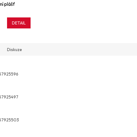
ní plášť
DETAIL
Diskuze
57925596
57925497
57925503