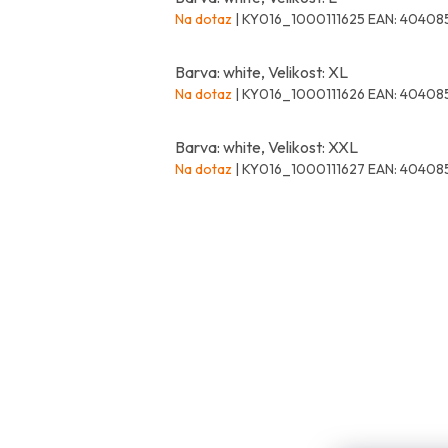
Na dotaz
| KY016_1000111625
EAN:
40408
Barva: white, Velikost: XL
Na dotaz
| KY016_1000111626
EAN:
40408
Barva: white, Velikost: XXL
Na dotaz
| KY016_1000111627
EAN:
40408
Z
á
p
a
t
í