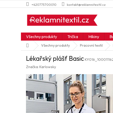
Přejít
+420775700010
kontakt@reklamnitextil.cz
na
obsah
Všechny produkty
Trička
Mikiny
B
Domů
Všechny produkty
Pracovní textil
Lékařský plášť Basic
KY016_10001116
Značka:
Karlowsky