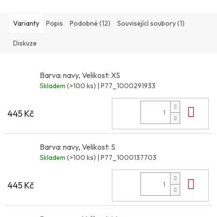
Varianty
Popis
Podobné (12)
Související soubory (1)
Diskuze
Barva: navy, Velikost: XS
Skladem
(>100 ks)
| P77_1000291933
Do 
445 Kč
Barva: navy, Velikost: S
Skladem
(>100 ks)
| P77_1000137703
Do 
445 Kč