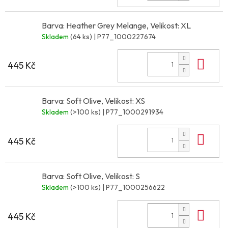
Barva: Heather Grey Melange, Velikost: XL
Skladem
(64 ks)
| P77_1000227674
Do 
445 Kč
Barva: Soft Olive, Velikost: XS
Skladem
(>100 ks)
| P77_1000291934
Do 
445 Kč
Barva: Soft Olive, Velikost: S
Skladem
(>100 ks)
| P77_1000256622
Do 
445 Kč