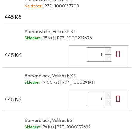
Na dotaz
| P77_1000137708
445 Kč
Barva: white, Velikost: XL
Skladem
(25 ks)
| P77_1000227676
Do 
445 Kč
Barva: black, Velikost: XS
Skladem
(>100 ks)
| P77_1000291931
Do 
445 Kč
Barva: black, Velikost: S
Skladem
(74 ks)
| P77_1000137697