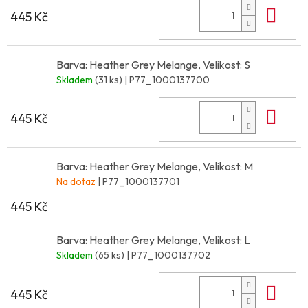
Do 
445 Kč
Barva: Heather Grey Melange, Velikost: S
Skladem
(31 ks)
| P77_1000137700
Do 
445 Kč
Barva: Heather Grey Melange, Velikost: M
Na dotaz
| P77_1000137701
445 Kč
Barva: Heather Grey Melange, Velikost: L
Skladem
(65 ks)
| P77_1000137702
Do 
445 Kč