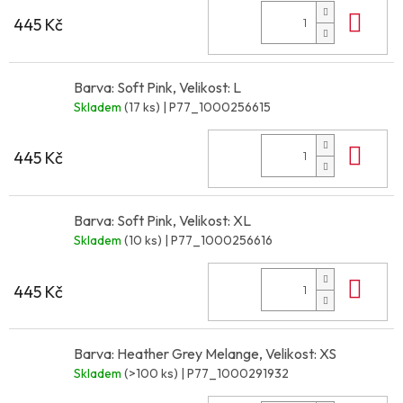
Do 
445 Kč
Barva: Soft Pink, Velikost: L
Skladem
(17 ks)
| P77_1000256615
Do 
445 Kč
Barva: Soft Pink, Velikost: XL
Skladem
(10 ks)
| P77_1000256616
Do 
445 Kč
Barva: Heather Grey Melange, Velikost: XS
Skladem
(>100 ks)
| P77_1000291932