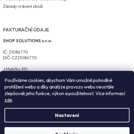
Zásady vrácení zboží
FAKTURAČNÍ ÚDAJE
SHOP SOLUTIONS s.r.o.
IČ: 21086770
DIČ: CZ21086770
J.Matičky 351,
570 01 Litomyšl
Používáme cookies, abychom Vám umožnili pohodlné
prohlížení webu a díky analýze provozu webu neustále
zlepšovali jeho funkce, výkon a použitelnost. Více informací
zde
.
Nastavení
Vytvořil Shoptet