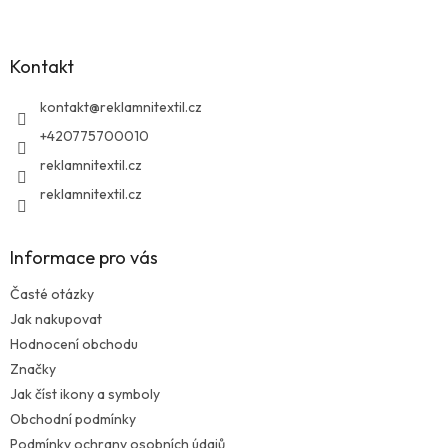
á
p
a
Kontakt
t
í
kontakt
@
reklamnitextil.cz
+420775700010
reklamnitextil.cz
reklamnitextil.cz
Informace pro vás
Časté otázky
Jak nakupovat
Hodnocení obchodu
Značky
Jak číst ikony a symboly
Obchodní podmínky
Podmínky ochrany osobních údajů