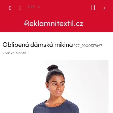
Přejít
NÁKUP
na
CZK
obsah
KOŠÍK
Oblíbená dámská mikina
P77_1000137697
Značka:
Mantis