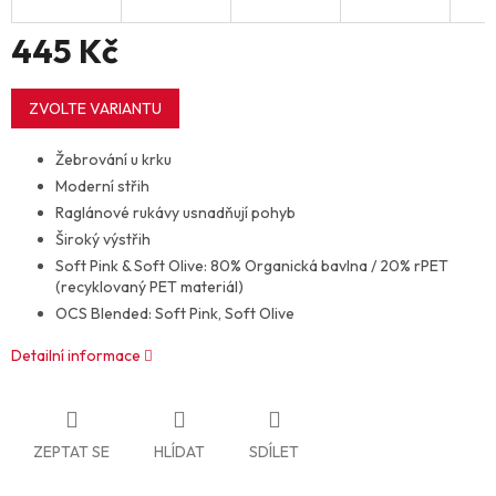
445 Kč
Měrná
cena:
ZVOLTE VARIANTU
Žebrování u krku
Moderní střih
Raglánové rukávy usnadňují pohyb
Široký výstřih
Soft Pink & Soft Olive: 80% Organická bavlna / 20% rPET
(recyklovaný PET materiál)
OCS Blended: Soft Pink, Soft Olive
Detailní informace
ZEPTAT SE
HLÍDAT
SDÍLET