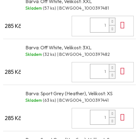
Barva: Off White, Velikost: XXL
Skladem
(57 ks)
| BCWG004_1000397481
Do 
285 Kč
Barva: Off White, Velikost: 3XL
Skladem
(32 ks)
| BCWG004_1000397482
Do 
285 Kč
Barva: Sport Grey (Heather), Velikost: XS
Skladem
(63 ks)
| BCWG004_1000397441
Do 
285 Kč