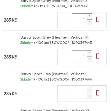
Barva: Sport Grey (Heather), Velikost: S
Skladem
(52 ks)
| BCWG004_1000397442
Do 
285 Kč
Barva: Sport Grey (Heather), Velikost: M
Skladem
(>100 ks)
| BCWG004_1000397443
Do 
285 Kč
Barva: Sport Grey (Heather), Velikost: L
Skladem
(>100 ks)
| BCWG004_1000397444
Do 
285 Kč
Barva: Sport Grey (Heather), Velikost: XL