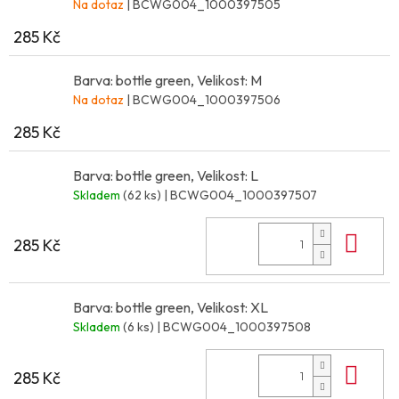
Na dotaz
| BCWG004_1000397505
285 Kč
Barva: bottle green, Velikost: M
Na dotaz
| BCWG004_1000397506
285 Kč
Barva: bottle green, Velikost: L
Skladem
(62 ks)
| BCWG004_1000397507
Do 
285 Kč
Barva: bottle green, Velikost: XL
Skladem
(6 ks)
| BCWG004_1000397508
Do 
285 Kč