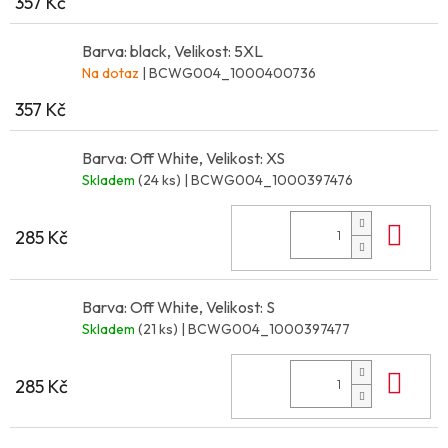
357 Kč
Barva: black, Velikost: 5XL
Na dotaz
| BCWG004_1000400736
357 Kč
Barva: Off White, Velikost: XS
Skladem
(24 ks)
| BCWG004_1000397476
Do 
285 Kč
Barva: Off White, Velikost: S
Skladem
(21 ks)
| BCWG004_1000397477
Do 
285 Kč