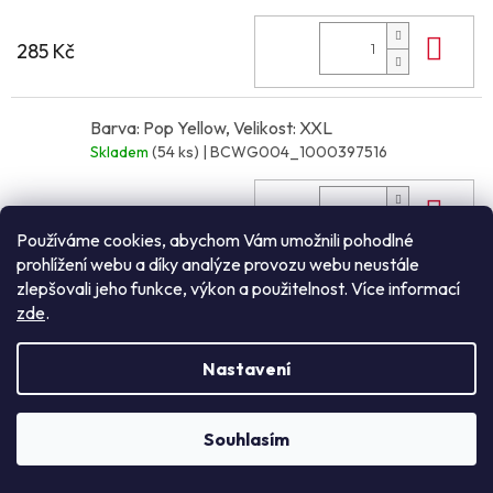
Do 
285 Kč
Barva: Pop Yellow, Velikost: XXL
Skladem
(54 ks)
| BCWG004_1000397516
Do 
285 Kč
Používáme cookies, abychom Vám umožnili pohodlné
prohlížení webu a díky analýze provozu webu neustále
zlepšovali jeho funkce, výkon a použitelnost. Více informací
Barva: Pop Yellow, Velikost: 3XL
zde
.
Skladem
(31 ks)
| BCWG004_1000397517
Do 
Nastavení
285 Kč
Souhlasím
NEZÁVAZNÁ POPTÁVKA
Barva: Urban Khaki, Velikost: XS
Skladem
(23 ks)
| BCWG004_1000397497