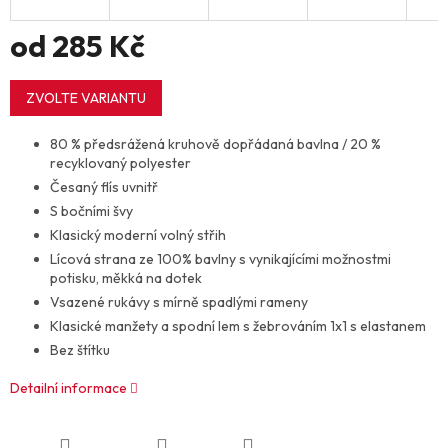
od
285 Kč
Měrná
cena:
ZVOLTE VARIANTU
80 % předsrážená kruhově dopřádaná bavlna / 20 %
recyklovaný polyester
Česaný flís uvnitř
S bočními švy
Klasický moderní volný střih
Lícová strana ze 100% bavlny s vynikajícími možnostmi
potisku, měkká na dotek
Vsazené rukávy s mírně spadlými rameny
Klasické manžety a spodní lem s žebrováním 1x1 s elastanem
Bez štítku
Detailní informace