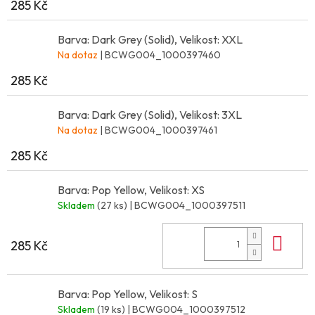
285 Kč
Barva: Dark Grey (Solid), Velikost: XXL
Na dotaz
| BCWG004_1000397460
285 Kč
Barva: Dark Grey (Solid), Velikost: 3XL
Na dotaz
| BCWG004_1000397461
285 Kč
Barva: Pop Yellow, Velikost: XS
Skladem
(27 ks)
| BCWG004_1000397511
Do 
285 Kč
Barva: Pop Yellow, Velikost: S
Skladem
(19 ks)
| BCWG004_1000397512