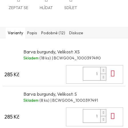
ZEPTAT SE
HLÍDAT
SDÍLET
Varianty
Popis
Podobné (12)
Diskuze
Barva: burgundy, Velikost: XS
Skladem
(18 ks)
| BCWG004_1000397490
Do 
285 Kč
Barva: burgundy, Velikost: S
Skladem
(8 ks)
| BCWG004_1000397491
Do 
285 Kč