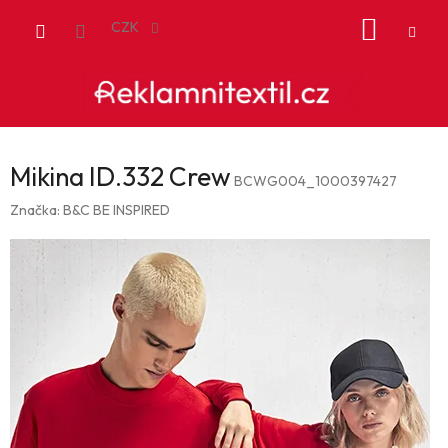
Přejít
NÁKUP
na
CZK
obsah
KOŠÍK
Mikina ID.332 Crew
BCWG004_1000397427
Značka:
B&C BE INSPIRED