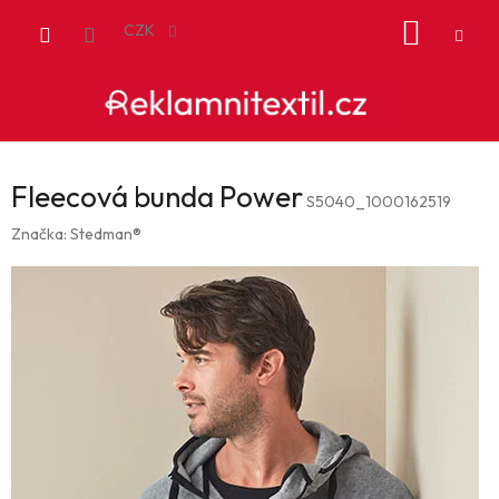
Přejít
NÁKUP
na
CZK
obsah
KOŠÍK
Fleecová bunda Power
S5040_1000162519
Značka:
Stedman®