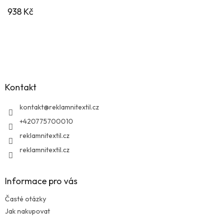
938 Kč
Z
á
p
a
Kontakt
t
í
kontakt
@
reklamnitextil.cz
+420775700010
reklamnitextil.cz
reklamnitextil.cz
Informace pro vás
Časté otázky
Jak nakupovat