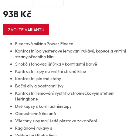
938 Kč
Měrná
cena:
ZVOLTE VARIANTU
Fleecová mikina Power Fleece
Kontrastní polyesterové lemování rukávů, kapuce a vnitřní
strany předního klínu
Široká stahovací šňůrka v kontrastní barvě
Kontrastní zipy na vnitřní straně klínu
Kontrastní ploché stehy
Boční díly a postranní švy
Kontrastní lemování výstřihu stromečkovým stehem
Heringbone
Dvě kapsy s kontrastními zipy
Oboustranně česaná
Všechny zipy mají šedé plastové zakončení
Raglánové rukávy s
Velikostní štítek v límci