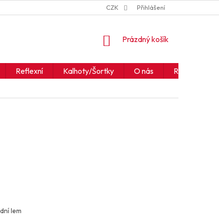
ZNAČKY
JAK ČÍST IKONY A SYMBOLY
CZK
Přihlášení
OBCHODNÍ PODM
NÁKUPNÍ
Prázdný košík
KOŠÍK
Reflexní
Kalhoty/Šortky
O nás
Realizace
dní lem