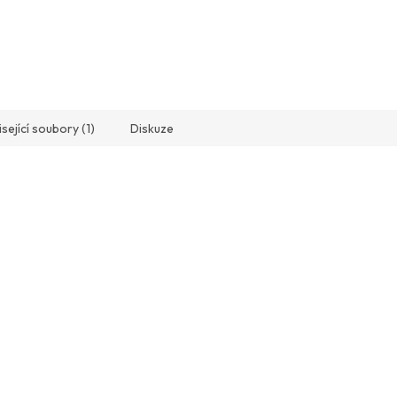
sející soubory (1)
Diskuze