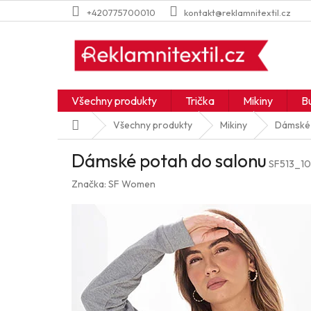
Přejít
+420775700010
kontakt@reklamnitextil.cz
na
obsah
Všechny produkty
Trička
Mikiny
B
Domů
Všechny produkty
Mikiny
Dámské 
Dámské potah do salonu
SF513_1
Značka:
SF Women