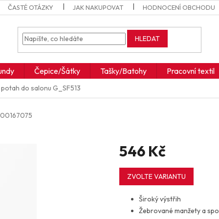
ČASTÉ OTÁZKY
JAK NAKUPOVAT
HODNOCENÍ OBCHODU
HLEDAT
undy
Čepice/Šátky
Tašky/Batohy
Pracovní textil
potah do salonu
G_SF513
000167075
546 Kč
Měrná
cena:
ZVOLTE VARIANTU
Široký výstřih
Žebrované manžety a spo