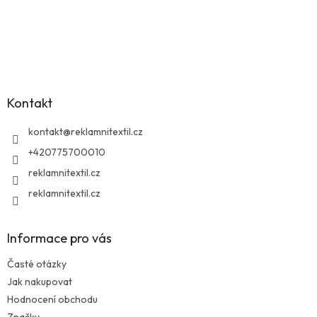
Z
á
p
a
Kontakt
t
í
kontakt
@
reklamnitextil.cz
+420775700010
reklamnitextil.cz
reklamnitextil.cz
Informace pro vás
Časté otázky
Jak nakupovat
Hodnocení obchodu
Značky