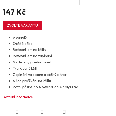
147 Kč
Měrná
cena:
ZVOLTE VARIANTU
6 panelů
Obšitá očka
Reflexní lem na kšiltu
Reflexní lem na zapínání
Vyztužený přední panel
Tvarovaný kšilt
Zapínání na sponu a obšitý otvor
6 řad prošívání na kšiltu
Potní páska: 35 % bavlna, 65 % polyester
Detailní informace