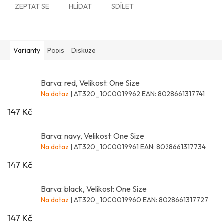
ZEPTAT SE
HLÍDAT
SDÍLET
Varianty
Popis
Diskuze
Barva: red, Velikost: One Size
Na dotaz
| AT320_1000019962
EAN:
8028661317741
147 Kč
Barva: navy, Velikost: One Size
Na dotaz
| AT320_1000019961
EAN:
8028661317734
147 Kč
Barva: black, Velikost: One Size
Na dotaz
| AT320_1000019960
EAN:
8028661317727
147 Kč