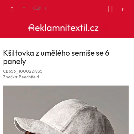
Přejít
NÁKUP
na
CZK
obsah
KOŠÍK
Kšiltovka z umělého semiše se 6
panely
CB656_1000221835
Značka:
Beechfield