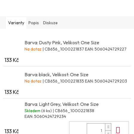
Varianty
Popis
Diskuze
Barva: Dusty Pink, Velikost: One Size
Na dotaz
| CB656_1000221837
EAN:
5060424729227
133 Kč
Barva: black, Velikost: One Size
Na dotaz
| CB656_1000221835
EAN:
5060424729203
133 Kč
Barva: Light Grey, Velikost: One Size
Skladem
(6 ks)
| CB656_1000221838
EAN:
5060424729234
Do 
133 Kč