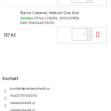
Barva: Caramel, Velikost: One Size
Skladem
(19 ks)
| CB656_1000221836
EAN:
5060424729210
Do 
137 Kč
Z
á
p
a
Kontakt
t
í
kontakt
@
reklamnitextil.cz
+420775700010
reklamnitextil.cz
reklamnitextil.cz