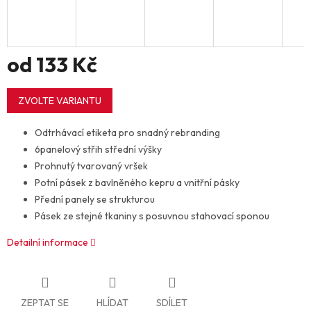
od
133 Kč
Měrná
cena:
ZVOLTE VARIANTU
Odtrhávací etiketa pro snadný rebranding
6panelový střih střední výšky
Prohnutý tvarovaný vršek
Potní pásek z bavlněného kepru a vnitřní pásky
Přední panely se strukturou
Pásek ze stejné tkaniny s posuvnou stahovací sponou
Detailní informace
ZEPTAT SE
HLÍDAT
SDÍLET