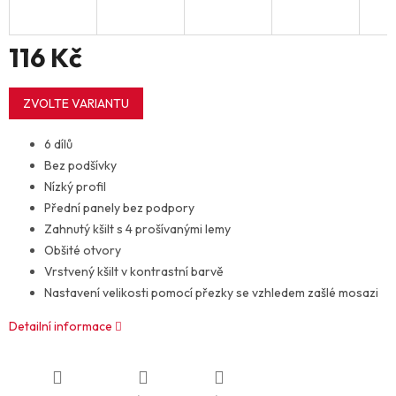
116 Kč
Měrná
cena:
ZVOLTE VARIANTU
6 dílů
Bez podšívky
Nízký profil
Přední panely bez podpory
Zahnutý kšilt s 4 prošívanými lemy
Obšité otvory
Vrstvený kšilt v kontrastní barvě
Nastavení velikosti pomocí přezky se vzhledem zašlé mosazi
Detailní informace