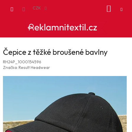
Přejít
NÁKUP
na
CZK
obsah
KOŠÍK
Čepice z těžké broušené bavlny
RH24P_1000154596
Značka:
Result Headwear