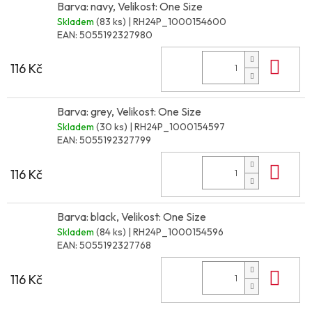
Barva: navy, Velikost: One Size
Skladem
(83 ks)
| RH24P_1000154600
EAN:
5055192327980
Do 
116 Kč
Barva: grey, Velikost: One Size
Skladem
(30 ks)
| RH24P_1000154597
EAN:
5055192327799
Do 
116 Kč
Barva: black, Velikost: One Size
Skladem
(84 ks)
| RH24P_1000154596
EAN:
5055192327768
Do 
116 Kč