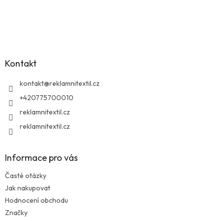
Z
á
p
a
Kontakt
t
í
kontakt
@
reklamnitextil.cz
+420775700010
reklamnitextil.cz
reklamnitextil.cz
Informace pro vás
Časté otázky
Jak nakupovat
Hodnocení obchodu
Značky