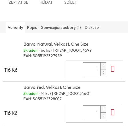
ZEPTAT SE
HLÍDAT
SDÍLET
Varianty
Popis
Související soubory (1)
Diskuze
Barva: Natural, Velikost: One Size
Skladem
(66 ks)
| RH24P_1000154599
EAN:
5055192327959
Do 
116 Kč
Barva: red, Velikost: One Size
Skladem
(14 ks)
| RH24P_1000154601
EAN:
5055192328017
Do 
116 Kč