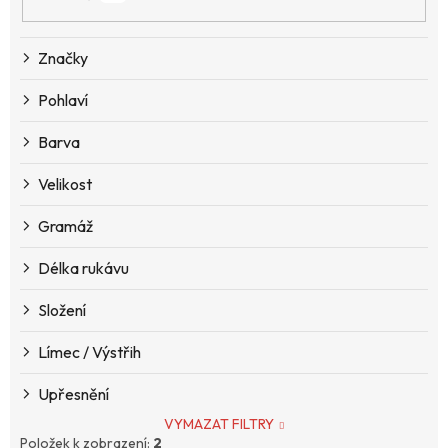
r
o
d
Značky
u
k
Pohlaví
t
ů
Barva
Velikost
Gramáž
Délka rukávu
Složení
Límec / Výstřih
Upřesnění
VYMAZAT FILTRY
Položek k zobrazení:
2