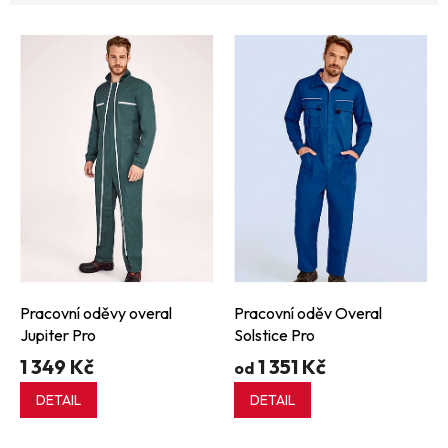
V
ý
p
i
s
p
r
o
d
u
k
t
ů
Pracovní oděvy overal
Pracovní oděv Overal
Jupiter Pro
Solstice Pro
1 349 Kč
1 351 Kč
od
DETAIL
DETAIL