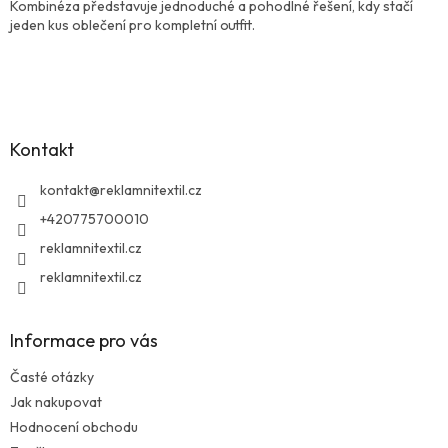
Kombinéza představuje jednoduché a pohodlné řešení, kdy stačí
jeden kus oblečení pro kompletní outfit.
Z
á
p
a
Kontakt
t
í
kontakt
@
reklamnitextil.cz
+420775700010
reklamnitextil.cz
reklamnitextil.cz
Informace pro vás
Časté otázky
Jak nakupovat
Hodnocení obchodu