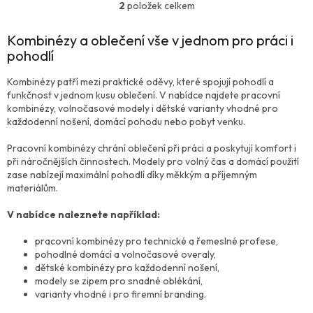
2
položek celkem
O
v
l
Kombinézy a oblečení vše v jednom pro práci i
á
pohodlí
d
a
Kombinézy patří mezi praktické oděvy, které spojují pohodlí a
c
funkčnost v jednom kusu oblečení. V nabídce najdete pracovní
í
kombinézy, volnočasové modely i dětské varianty vhodné pro
p
každodenní nošení, domácí pohodu nebo pobyt venku.
r
v
Pracovní kombinézy chrání oblečení při práci a poskytují komfort i
k
při náročnějších činnostech. Modely pro volný čas a domácí použití
y
zase nabízejí maximální pohodlí díky měkkým a příjemným
v
materiálům.
ý
p
V nabídce naleznete například:
i
s
pracovní kombinézy pro technické a řemeslné profese,
u
pohodlné domácí a volnočasové overaly,
dětské kombinézy pro každodenní nošení,
modely se zipem pro snadné oblékání,
varianty vhodné i pro firemní branding.