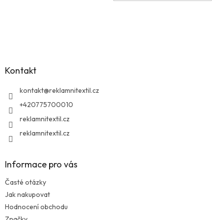
Z
á
p
a
Kontakt
t
í
kontakt
@
reklamnitextil.cz
+420775700010
reklamnitextil.cz
reklamnitextil.cz
Informace pro vás
Časté otázky
Jak nakupovat
Hodnocení obchodu
Značky