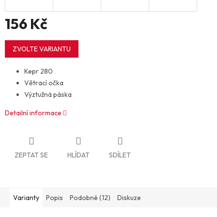
156 Kč
Měrná
cena:
ZVOLTE VARIANTU
Kepr 280
Větrací očka
Výztužná páska
Detailní informace
ZEPTAT SE
HLÍDAT
SDÍLET
Varianty
Popis
Podobné (12)
Diskuze