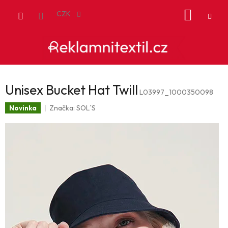
Přejít
NÁKUP
na
CZK
obsah
KOŠÍK
Unisex Bucket Hat Twill
L03997_1000350098
Značka:
SOL´S
Novinka