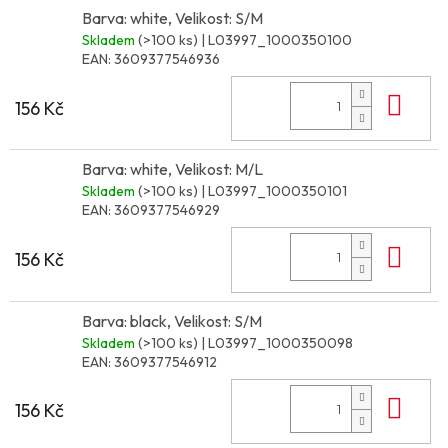
Barva: white, Velikost: S/M
Skladem
(>100 ks)
| L03997_1000350100
EAN:
3609377546936
Do 
156 Kč
Barva: white, Velikost: M/L
Skladem
(>100 ks)
| L03997_1000350101
EAN:
3609377546929
Do 
156 Kč
Barva: black, Velikost: S/M
Skladem
(>100 ks)
| L03997_1000350098
EAN:
3609377546912
Do 
156 Kč