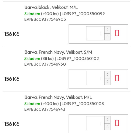
Barva: black, Velikost: M/L
Skladem
(>100 ks)
| L03997_1000350099
EAN:
3609377546905
Do 
156 Kč
Barva: French Navy, Velikost: S/M
Skladem
(88 ks)
| L03997_1000350102
EAN:
3609377546950
Do 
156 Kč
Barva: French Navy, Velikost: M/L
Skladem
(>100 ks)
| L03997_1000350103
EAN:
3609377546943
Do 
156 Kč