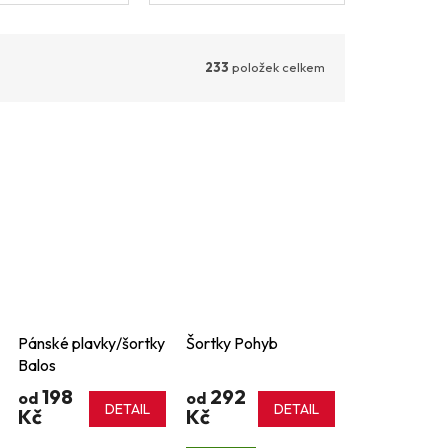
233
položek celkem
Pánské plavky/šortky
Šortky Pohyb
Balos
198
292
od
od
DETAIL
DETAIL
Kč
Kč