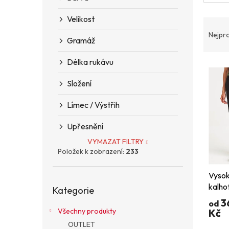
n
e
Velikost
Ř
l
a
Nejpr
Gramáž
z
e
Délka rukávu
V
n
ý
í
Složení
p
p
i
r
Límec / Výstřih
s
o
p
d
Upřesnění
r
u
VYMAZAT FILTRY
o
k
Položek k zobrazení:
233
d
t
u
ů
Vysok
k
Přeskočit
kalho
t
Kategorie
kategorie
ů
3
od
Všechny produkty
Kč
OUTLET