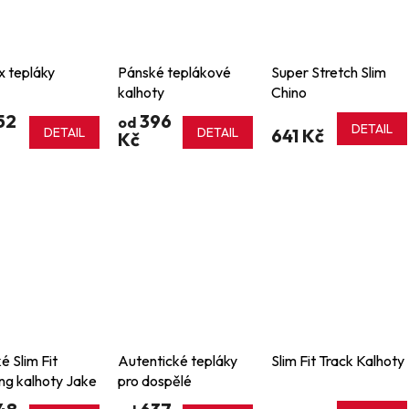
x tepláky
Pánské teplákové
Super Stretch Slim
kalhoty
Chino
52
396
od
DETAIL
DETAIL
DETAIL
641 Kč
Kč
é Slim Fit
Autentické tepláky
Slim Fit Track Kalhoty
ng kalhoty Jake
pro dospělé