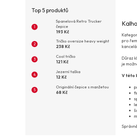
Top 5 produktů
5panelová Retro Trucker
Kalho
čepice
193 Kč
Kategor
pro řem
Tričko oversize heavy weight
kancelá
238 Kč
Cool tričko
Důraz k
121 Kč
je možn
Jezerní taška
V této 
12 Kč
p
Originální čepice s manžetou
68 Kč
f
s
l
š
m
Správně