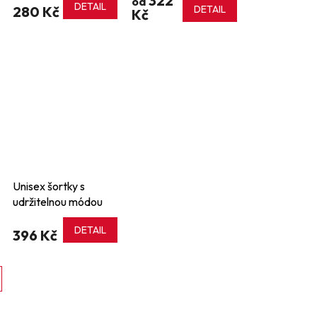
322
od
DETAIL
280 Kč
DETAIL
Kč
Unisex šortky s
udržitelnou módou
DETAIL
396 Kč