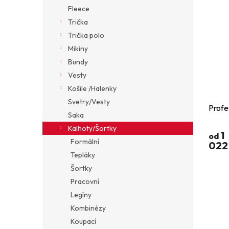
Fleece
Trička
Trička polo
Mikiny
Bundy
Vesty
Košile /Halenky
Svetry/Vesty
Profe
Saka
Kalhoty/Šortky
1
od
Formální
022
Tepláky
Šortky
Pracovní
Legíny
Kombinézy
Koupací