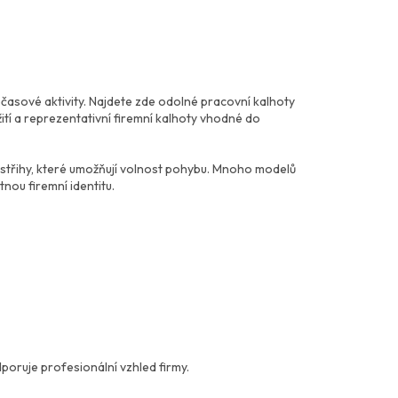
očasové aktivity. Najdete zde odolné pracovní kalhoty
ití a reprezentativní firemní kalhoty vhodné do
é střihy, které umožňují volnost pohybu. Mnoho modelů
nou firemní identitu.
poruje profesionální vzhled firmy.