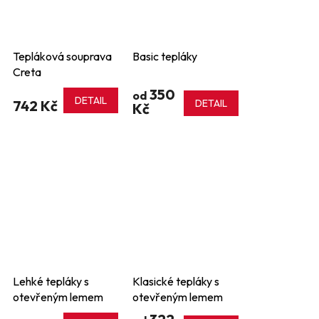
Tepláková souprava
Basic tepláky
Creta
350
od
DETAIL
742 Kč
DETAIL
Kč
Lehké tepláky s
Klasické tepláky s
otevřeným lemem
otevřeným lemem