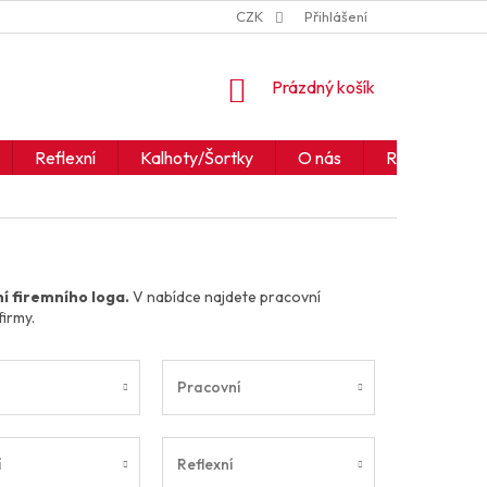
ZNAČKY
JAK ČÍST IKONY A SYMBOLY
CZK
Přihlášení
OBCHODNÍ PODM
NÁKUPNÍ
Prázdný košík
KOŠÍK
Reflexní
Kalhoty/Šortky
O nás
Realizace
ní firemního loga.
V nabídce najdete pracovní
firmy.
Pracovní
í
Reflexní