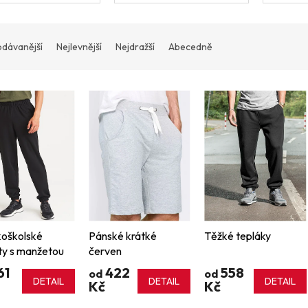
odávanější
Nejlevnější
Nejdražší
Abecedně
oškolské
Pánské krátké
Těžké tepláky
ty s manžetou
červen
61
422
558
od
od
DETAIL
DETAIL
DETAIL
Kč
Kč