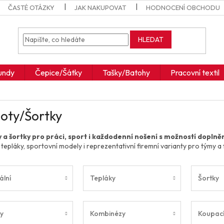
ČASTÉ OTÁZKY
JAK NAKUPOVAT
HODNOCENÍ OBCHODU
HLEDAT
undy
Čepice/Šátky
Tašky/Batohy
Pracovní textil
oty/Šortky
 a šortky pro práci, sport i každodenní nošení s možností doplně
 tepláky, sportovní modely i reprezentativní firemní varianty pro týmy a 
ální
Tepláky
Šortky
y
Kombinézy
Koupac