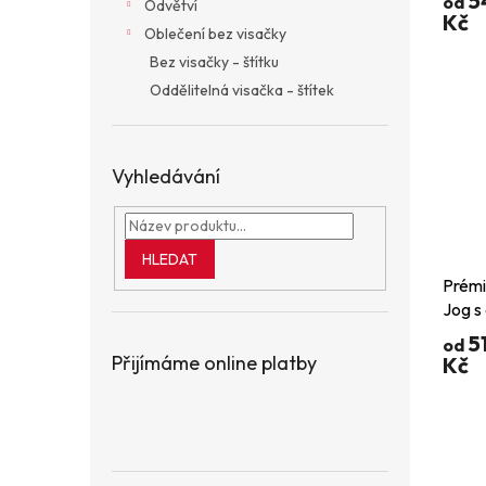
5
od
Odvětví
Kč
Oblečení bez visačky
Bez visačky - štítku
Oddělitelná visačka - štítek
Vyhledávání
HLEDAT
Prémi
Jog s
manž
5
od
elast
Přijímáme online platby
Kč