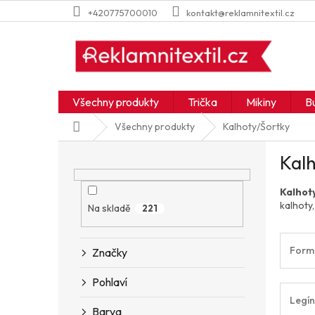
Přejít
+420775700010
kontakt@reklamnitextil.cz
na
obsah
Všechny produkty
Trička
Mikiny
B
Domů
Všechny produkty
Kalhoty/Šortky
P
Kalh
o
s
Kalhoty
t
kalhoty,
r
Na skladě
221
a
n
Form
Značky
n
í
Pohlaví
p
Legín
a
Barva