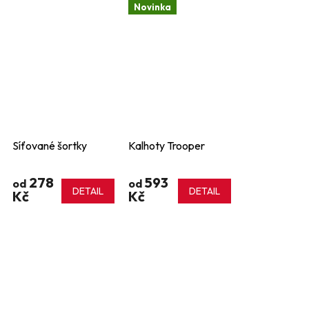
Novinka
Síťované šortky
Kalhoty Trooper
278
593
od
od
DETAIL
DETAIL
Kč
Kč