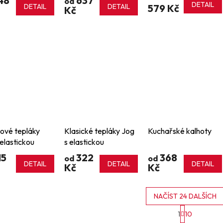
48
637
od
DETAIL
DETAIL
DETAIL
579 Kč
Kč
ové tepláky
Klasické tepláky Jog
Kuchařské kalhoty
 elastickou
s elastickou
etous
manžetou
15
322
368
od
od
ickou manžetou
DETAIL
DETAIL
DETAIL
Kč
Kč
NAČÍST 24 DALŠÍCH
S
1
10
t
O