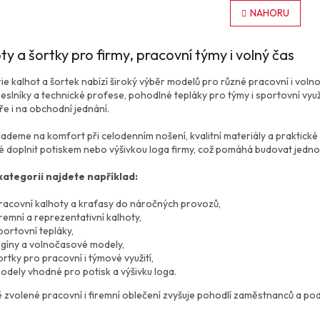
r
v
NAHORU
á
l
n
á
k
d
o
ty a šortky pro firmy, pracovní týmy i volný čas
a
v
c
á
ie kalhot a šortek nabízí široký výběr modelů pro různé pracovní i voln
í
n
eslníky a technické profese, pohodlné tepláky pro týmy i sportovní využ
p
í
ře i na obchodní jednání.
r
v
lademe na komfort při celodenním nošení, kvalitní materiály a praktick
k
é doplnit potiskem nebo výšivkou loga firmy, což pomáhá budovat jednot
y
v
kategorii najdete například:
ý
p
racovní kalhoty a kraťasy do náročných provozů,
i
iremní a reprezentativní kalhoty,
s
portovní tepláky,
u
egíny a volnočasové modely,
ortky pro pracovní i týmové využití,
odely vhodné pro potisk a výšivku loga.
 zvolené pracovní i firemní oblečení zvyšuje pohodlí zaměstnanců a pod