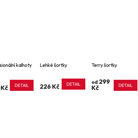
sionální kalhoty
Lehké šortky
Terry šortky
299
od
DETAIL
DETAIL
226 Kč
DETAIL
 Kč
Kč