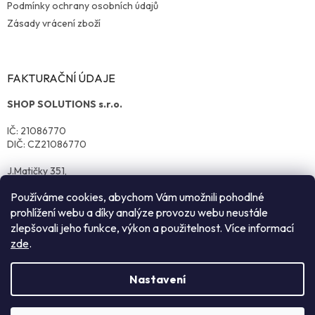
Podmínky ochrany osobních údajů
Zásady vrácení zboží
FAKTURAČNÍ ÚDAJE
SHOP SOLUTIONS s.r.o.
IČ: 21086770
DIČ: CZ21086770
J.Matičky 351,
570 01 Litomyšl
Používáme cookies, abychom Vám umožnili pohodlné
prohlížení webu a díky analýze provozu webu neustále
zlepšovali jeho funkce, výkon a použitelnost. Více informací
zde
.
Nastavení
Vytvořil Shoptet