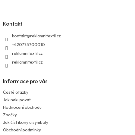
á
p
a
Kontakt
t
í
kontakt
@
reklamnitextil.cz
+420775700010
reklamnitextil.cz
reklamnitextil.cz
Informace pro vás
Časté otázky
Jak nakupovat
Hodnocení obchodu
Značky
Jak číst ikony a symboly
Obchodní podmínky