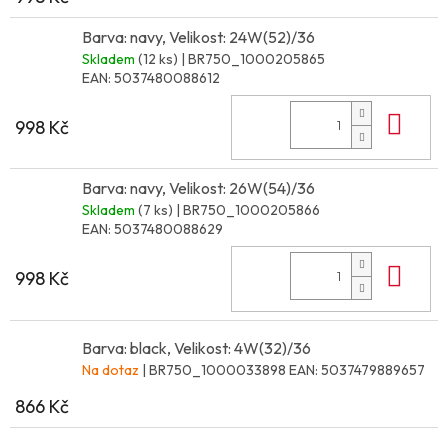
Barva: navy, Velikost: 24W(52)/36
Skladem
(12 ks)
| BR750_1000205865
EAN:
5037480088612
Do 
998 Kč
Barva: navy, Velikost: 26W(54)/36
Skladem
(7 ks)
| BR750_1000205866
EAN:
5037480088629
Do 
998 Kč
Barva: black, Velikost: 4W(32)/36
Na dotaz
| BR750_1000033898
EAN:
5037479889657
866 Kč