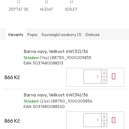
ZEPTAT SE
HLÍDAT
SDÍLET
Varianty
Popis
Související soubory (1)
Diskuze
Barva: navy, Velikost: 4W(32)/36
Skladem
(1 ks)
| BR750_1000205855
EAN:
5037480088513
Do 
866 Kč
Barva: navy, Velikost: 6W(34)/36
Skladem
(2 ks)
| BR750_1000205856
EAN:
5037480088520
Do 
866 Kč