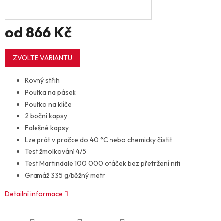
od
866 Kč
Měrná
cena:
ZVOLTE VARIANTU
Rovný střih
Poutka na pásek
Poutko na klíče
2 boční kapsy
Falešné kapsy
Lze prát v pračce do 40 °C nebo chemicky čistit
Test žmolkování 4/5
Test Martindale 100 000 otáček bez přetržení niti
Gramáž 335 g/běžný metr
Detailní informace