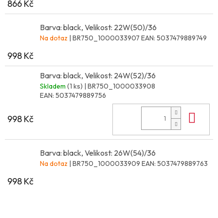
866 Kč
Barva: black, Velikost: 22W(50)/36
Na dotaz
| BR750_1000033907
EAN:
5037479889749
998 Kč
Barva: black, Velikost: 24W(52)/36
Skladem
(1 ks)
| BR750_1000033908
EAN:
5037479889756
Do 
998 Kč
Barva: black, Velikost: 26W(54)/36
Na dotaz
| BR750_1000033909
EAN:
5037479889763
998 Kč
Z