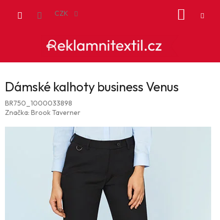
Přejít
NÁKUP
na
CZK
obsah
KOŠÍK
Dámské kalhoty business Venus
BR750_1000033898
Značka:
Brook Taverner