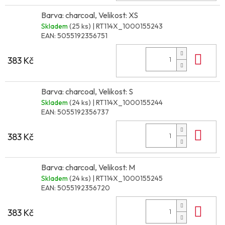
Barva: charcoal, Velikost: XS
Skladem
(25 ks)
| RT114X_1000155243
EAN:
5055192356751
Do 
383 Kč
Barva: charcoal, Velikost: S
Skladem
(24 ks)
| RT114X_1000155244
EAN:
5055192356737
Do 
383 Kč
Barva: charcoal, Velikost: M
Skladem
(24 ks)
| RT114X_1000155245
EAN:
5055192356720
Do 
383 Kč