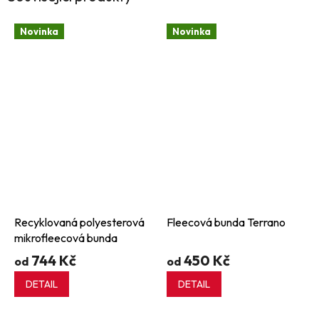
Novinka
Novinka
Recyklovaná polyesterová
Fleecová bunda Terrano
mikrofleecová bunda
744 Kč
450 Kč
od
od
DETAIL
DETAIL