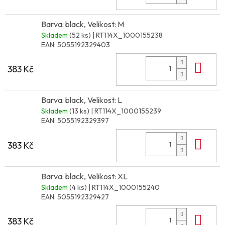
Barva: black, Velikost: M
Skladem
(52 ks)
| RT114X_1000155238
EAN:
5055192329403
Do 
383 Kč
Barva: black, Velikost: L
Skladem
(13 ks)
| RT114X_1000155239
EAN:
5055192329397
Do 
383 Kč
Barva: black, Velikost: XL
Skladem
(4 ks)
| RT114X_1000155240
EAN:
5055192329427
Do 
383 Kč