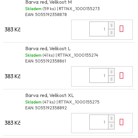
Barva: red, Velikost: M
Skladem
(59 ks)
| RT114X_1000155273
EAN:
5055192358878
Do 
383 Kč
Barva: red, Velikost: L
Skladem
(41 ks)
| RT114X_1000155274
EAN:
5055192358861
Do 
383 Kč
Barva: red, Velikost: XL
Skladem
(47 ks)
| RT114X_1000155275
EAN:
5055192358892
Do 
383 Kč