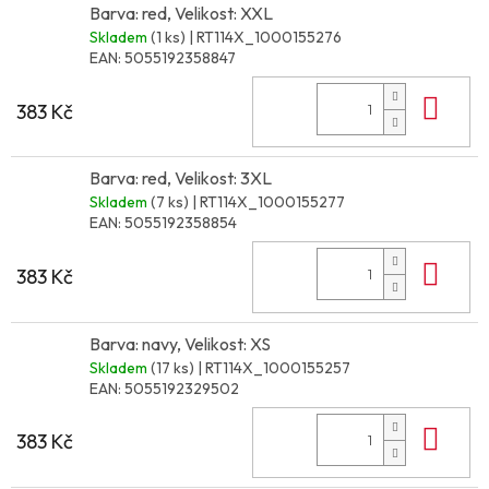
Barva: red, Velikost: XXL
Skladem
(1 ks)
| RT114X_1000155276
EAN:
5055192358847
Do 
383 Kč
Barva: red, Velikost: 3XL
Skladem
(7 ks)
| RT114X_1000155277
EAN:
5055192358854
Do 
383 Kč
Barva: navy, Velikost: XS
Skladem
(17 ks)
| RT114X_1000155257
EAN:
5055192329502
Do 
383 Kč