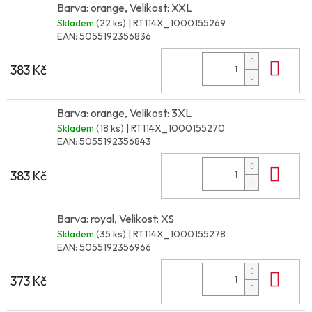
Barva: orange, Velikost: XXL
Skladem
(22 ks)
| RT114X_1000155269
EAN:
5055192356836
Do 
383 Kč
Barva: orange, Velikost: 3XL
Skladem
(18 ks)
| RT114X_1000155270
EAN:
5055192356843
Do 
383 Kč
Barva: royal, Velikost: XS
Skladem
(35 ks)
| RT114X_1000155278
EAN:
5055192356966
Do 
373 Kč