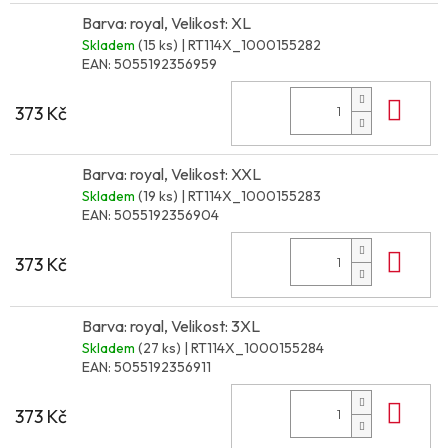
Barva: royal, Velikost: XL
Skladem
(15 ks)
| RT114X_1000155282
EAN:
5055192356959
Do 
373 Kč
Barva: royal, Velikost: XXL
Skladem
(19 ks)
| RT114X_1000155283
EAN:
5055192356904
Do 
373 Kč
Barva: royal, Velikost: 3XL
Skladem
(27 ks)
| RT114X_1000155284
EAN:
5055192356911
Do 
373 Kč