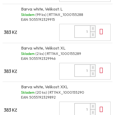
Barva: white, Velikost: L
Skladem
(99 ks)
| RT114X_1000155288
EAN:
5055192329915
Do 
383 Kč
Barva: white, Velikost: XL
Skladem
(2 ks)
| RT114X_1000155289
EAN:
5055192329946
Do 
383 Kč
Barva: white, Velikost: XXL
Skladem
(20 ks)
| RT114X_1000155290
EAN:
5055192329892
Do 
383 Kč