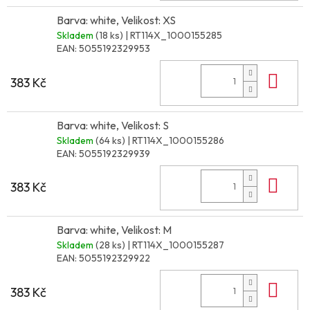
Barva: white, Velikost: XS
Skladem
(18 ks)
| RT114X_1000155285
EAN:
5055192329953
Do 
383 Kč
Barva: white, Velikost: S
Skladem
(64 ks)
| RT114X_1000155286
EAN:
5055192329939
Do 
383 Kč
Barva: white, Velikost: M
Skladem
(28 ks)
| RT114X_1000155287
EAN:
5055192329922
Do 
383 Kč