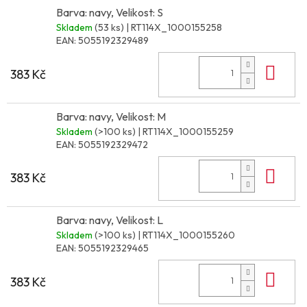
Barva: navy, Velikost: S
Skladem
(53 ks)
| RT114X_1000155258
EAN:
5055192329489
Do 
383 Kč
Barva: navy, Velikost: M
Skladem
(>100 ks)
| RT114X_1000155259
EAN:
5055192329472
Do 
383 Kč
Barva: navy, Velikost: L
Skladem
(>100 ks)
| RT114X_1000155260
EAN:
5055192329465
Do 
383 Kč