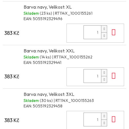
Barva: navy, Velikost: XL
Skladem
(23 ks)
| RT114X_1000155261
EAN:
5055192329496
Do 
383 Kč
Barva: navy, Velikost: XXL
Skladem
(14 ks)
| RT114X_1000155262
EAN:
5055192329441
Do 
383 Kč
Barva: navy, Velikost: 3XL
Skladem
(30 ks)
| RT114X_1000155263
EAN:
5055192329458
Do 
383 Kč