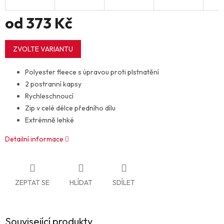
od
373 Kč
Měrná
cena:
ZVOLTE VARIANTU
Polyester fleece s úpravou proti plstnatění
2 postranní kapsy
Rychleschnoucí
Zip v celé délce předního dílu
Extrémně lehké
Detailní informace
ZEPTAT SE
HLÍDAT
SDÍLET
Související produkty