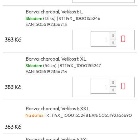
Barva: charcoal, Velikost: L
Skladem
(13 ks)
| RT114X_1000155246
EAN:
5055192356713
Do 
383 Kč
Barva: charcoal, Velikost: XL
Skladem
(54 ks)
| RT114X_1000155247
EAN:
5055192356744
Do 
383 Kč
Barva: charcoal, Velikost: XXL
Na dotaz
| RT114X_1000155248
EAN:
5055192356690
383 Kč
Barva: charcoal, Velikost: 3XL