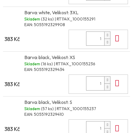
Barva: white, Velikost: 3XL
Skladem
(32 ks)
| RT114X_1000155291
EAN:
5055192329908
Do 
383 Kč
Barva: black, Velikost: XS
Skladem
(16 ks)
| RT114X_1000155236
EAN:
5055192329434
Do 
383 Kč
Barva: black, Velikost: S
Skladem
(57 ks)
| RT114X_1000155237
EAN:
5055192329410
Do 
383 Kč