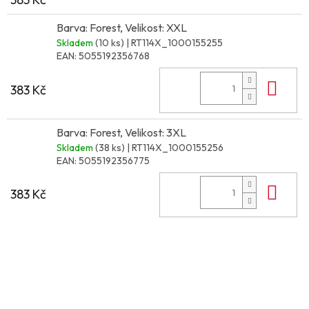
Barva: Forest, Velikost: XXL
Skladem
(10 ks)
| RT114X_1000155255
EAN:
5055192356768
Do 
383 Kč
Barva: Forest, Velikost: 3XL
Skladem
(38 ks)
| RT114X_1000155256
EAN:
5055192356775
Do 
383 Kč
Z
á
p
a