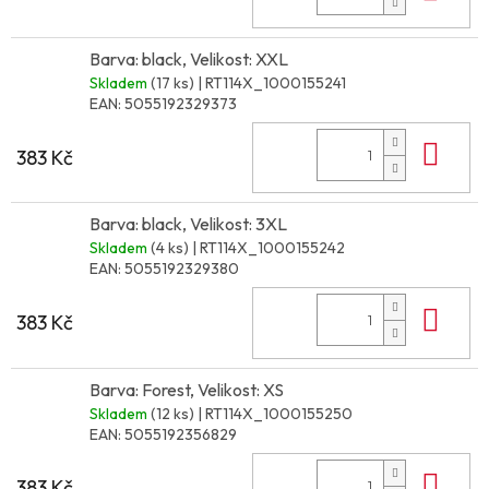
Barva: black, Velikost: XXL
Skladem
(17 ks)
| RT114X_1000155241
EAN:
5055192329373
Do 
383 Kč
Barva: black, Velikost: 3XL
Skladem
(4 ks)
| RT114X_1000155242
EAN:
5055192329380
Do 
383 Kč
Barva: Forest, Velikost: XS
Skladem
(12 ks)
| RT114X_1000155250
EAN:
5055192356829
Do 
383 Kč