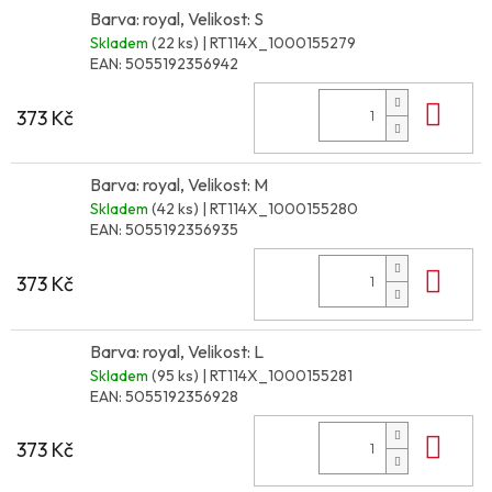
Barva: royal, Velikost: S
Skladem
(22 ks)
| RT114X_1000155279
EAN:
5055192356942
Do 
373 Kč
Barva: royal, Velikost: M
Skladem
(42 ks)
| RT114X_1000155280
EAN:
5055192356935
Do 
373 Kč
Barva: royal, Velikost: L
Skladem
(95 ks)
| RT114X_1000155281
EAN:
5055192356928
Do 
373 Kč