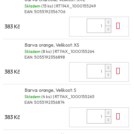
Skladem
(15 ks)
| RT114X_1000155249
EAN:
5055192356706
Do 
383 Kč
Barva: orange, Velikost: XS
Skladem
(8 ks)
| RT114X_1000155264
EAN:
5055192356898
Do 
383 Kč
Barva: orange, Velikost: S
Skladem
(4 ks)
| RT114X_1000155265
EAN:
5055192356874
Do 
383 Kč