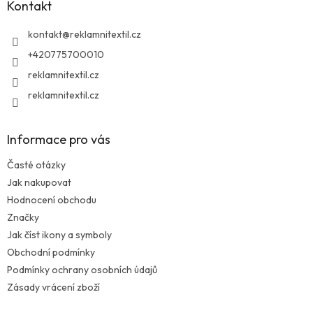
Kontakt
t
í
kontakt
@
reklamnitextil.cz
+420775700010
reklamnitextil.cz
reklamnitextil.cz
Informace pro vás
Časté otázky
Jak nakupovat
Hodnocení obchodu
Značky
Jak číst ikony a symboly
Obchodní podmínky
Podmínky ochrany osobních údajů
Zásady vrácení zboží