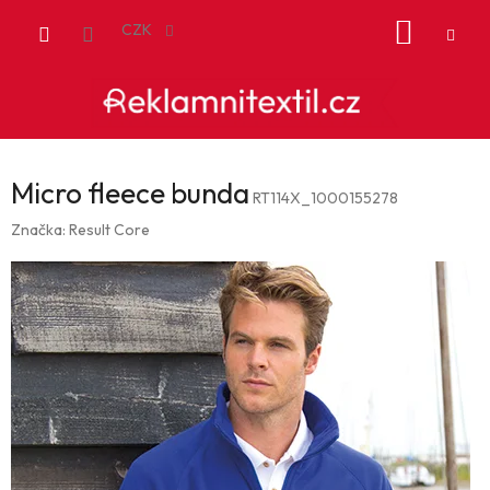
Přejít
NÁKUP
na
CZK
obsah
KOŠÍK
Micro fleece bunda
RT114X_1000155278
Značka:
Result Core