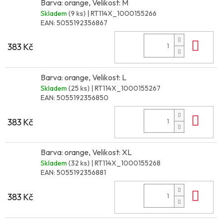
Barva: orange, Velikost: M
Skladem
(9 ks)
| RT114X_1000155266
EAN:
5055192356867
Do 
383 Kč
Barva: orange, Velikost: L
Skladem
(25 ks)
| RT114X_1000155267
EAN:
5055192356850
Do 
383 Kč
Barva: orange, Velikost: XL
Skladem
(32 ks)
| RT114X_1000155268
EAN:
5055192356881
Do 
383 Kč