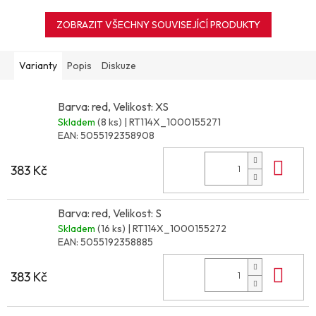
ZOBRAZIT VŠECHNY SOUVISEJÍCÍ PRODUKTY
Varianty
Popis
Diskuze
Barva: red, Velikost: XS
Skladem
(8 ks)
| RT114X_1000155271
EAN:
5055192358908
Do 
383 Kč
Barva: red, Velikost: S
Skladem
(16 ks)
| RT114X_1000155272
EAN:
5055192358885
Do 
383 Kč