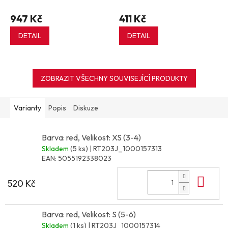
947 Kč
411 Kč
DETAIL
DETAIL
ZOBRAZIT VŠECHNY SOUVISEJÍCÍ PRODUKTY
Varianty
Popis
Diskuze
Barva: red, Velikost: XS (3-4)
Skladem
(5 ks)
| RT203J_1000157313
EAN:
5055192338023
Do 
520 Kč
Barva: red, Velikost: S (5-6)
Skladem
(1 ks)
| RT203J_1000157314