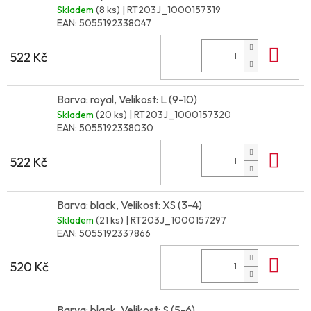
Skladem
(8 ks)
| RT203J_1000157319
EAN:
5055192338047
Do 
522 Kč
Barva: royal, Velikost: L (9-10)
Skladem
(20 ks)
| RT203J_1000157320
EAN:
5055192338030
Do 
522 Kč
Barva: black, Velikost: XS (3-4)
Skladem
(21 ks)
| RT203J_1000157297
EAN:
5055192337866
Do 
520 Kč
Barva: black, Velikost: S (5-6)