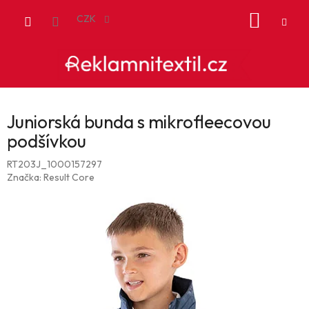
Přejít
NÁKUP
na
CZK
obsah
KOŠÍK
Juniorská bunda s mikrofleecovou
podšívkou
RT203J_1000157297
Značka:
Result Core