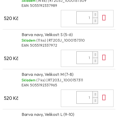
Skladem
(14 ks)
| RT203J_1000157309
EAN:
5055192337989
Do 
520 Kč
Barva: navy, Velikost: S (5-6)
Skladem
(11 ks)
| RT203J_1000157310
EAN:
5055192337972
Do 
520 Kč
Barva: navy, Velikost: M (7-8)
Skladem
(7 ks)
| RT203J_1000157311
EAN:
5055192337965
Do 
520 Kč
Barva: navy, Velikost: L (9-10)