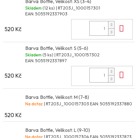
Barva: Bottle, Velikost: XS (3-4)
Skladem
(12 ks)
| RT203J_1000157301
EAN:
5055192337903
Do 
520 Kč
Barva: Bottle, Velikost: S (5-6)
Skladem
(5 ks)
| RT203J_1000157302
EAN:
5055192337897
Do 
520 Kč
Barva: Bottle, Velikost: M (7-8)
Na dotaz
| RT203J_1000157303
EAN:
5055192337880
520 Kč
Barva: Bottle, Velikost: L (9-10)
Na dotaz
| RT203J_1000157304
EAN:
5055192337873