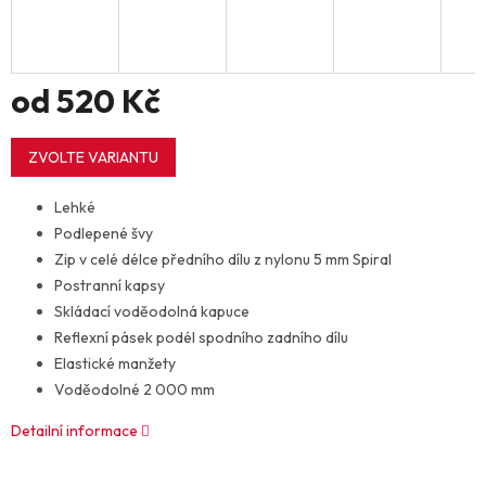
od
520 Kč
Měrná
cena:
ZVOLTE VARIANTU
Lehké
Podlepené švy
Zip v celé délce předního dílu z nylonu 5 mm Spiral
Postranní kapsy
Skládací voděodolná kapuce
Reflexní pásek podél spodního zadního dílu
Elastické manžety
Voděodolné 2 000 mm
Detailní informace