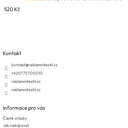
520 Kč
Z
á
p
a
Kontakt
t
í
kontakt
@
reklamnitextil.cz
+420775700010
reklamnitextil.cz
reklamnitextil.cz
Informace pro vás
Časté otázky
Jak nakupovat