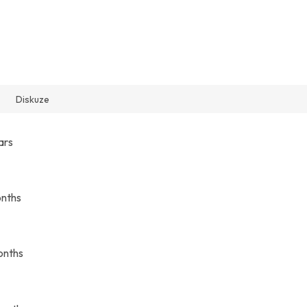
Diskuze
ars
onths
onths