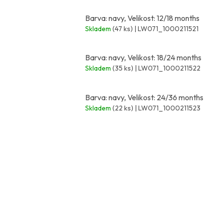
Barva: navy, Velikost: 12/18 months
Skladem
(47 ks)
| LW071_1000211521
Barva: navy, Velikost: 18/24 months
Skladem
(35 ks)
| LW071_1000211522
Barva: navy, Velikost: 24/36 months
Skladem
(22 ks)
| LW071_1000211523
Z
á
p
a
t
í