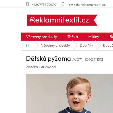
Přejít
+420775700010
kontakt@reklamnitextil.cz
na
obsah
Všechny produkty
Trička
Mikiny
B
Domů
Všechny produkty
Doplňky
Dupač
Dětská pyžama
LW071_1000211513
Značka:
Larkwood