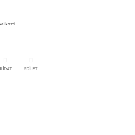
elikosti
HLÍDAT
SDÍLET