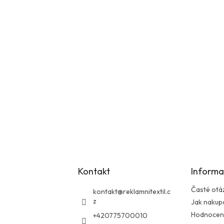
Kontakt
Informa
Časté otá
kontakt
@
reklamnitextil.c
z
Jak nakup
Hodnocen
+420775700010