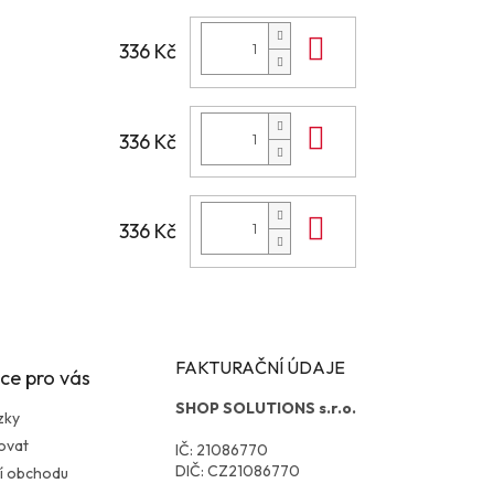
Do košíku
336 Kč
Do košíku
336 Kč
Do košíku
336 Kč
FAKTURAČNÍ ÚDAJE
ce pro vás
SHOP SOLUTIONS s.r.o.
zky
ovat
IČ: 21086770
DIČ: CZ21086770
í obchodu