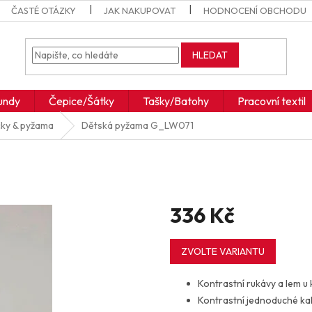
ČASTÉ OTÁZKY
JAK NAKUPOVAT
HODNOCENÍ OBCHODU
HLEDAT
undy
Čepice/Šátky
Tašky/Batohy
Pracovní textil
ky & pyžama
Dětská pyžama
G_LW071
336 Kč
Měrná
cena:
ZVOLTE VARIANTU
Kontrastní rukávy a lem u 
Kontrastní jednoduché ka