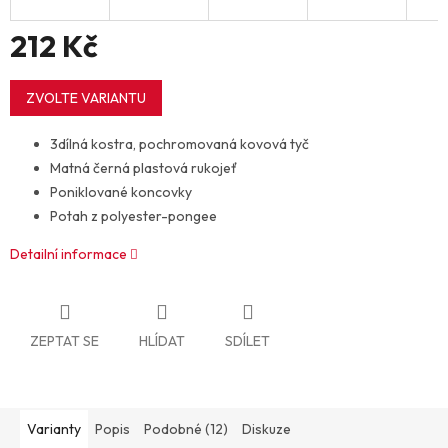
212 Kč
Měrná
cena:
ZVOLTE VARIANTU
3dílná kostra, pochromovaná kovová tyč
Matná černá plastová rukojeť
Poniklované koncovky
Potah z polyester-pongee
Detailní informace
ZEPTAT SE
HLÍDAT
SDÍLET
Varianty
Popis
Podobné (12)
Diskuze