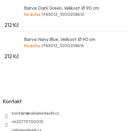
Barva: Dark Green, Velikost: Ø 90 cm
Na dotaz
| FA5012_1000208612
212 Kč
Barva: Navy Blue, Velikost: Ø 90 cm
Na dotaz
| FA5012_1000208614
212 Kč
Z
á
p
a
Kontakt
t
í
kontakt
@
reklamnitextil.cz
+420775700010
reklamnitextil.cz