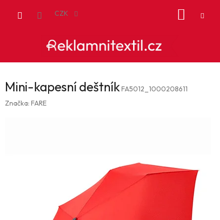
Přejít
NÁKUP
na
CZK
obsah
KOŠÍK
Mini-kapesní deštník
FA5012_1000208611
Značka:
FARE