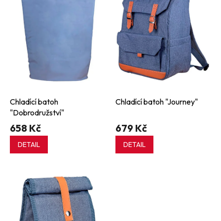
s
p
r
o
d
u
k
t
ů
Chladící batoh
Chladící batoh "Journey"
"Dobrodružství"
658 Kč
679 Kč
DETAIL
DETAIL