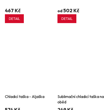
467 Kč
502 Kč
od
DETAIL
DETAIL
Chladicí taška - Aljaška
Sublimační chladicí taška na
oběd
574 Kč
249 Kč