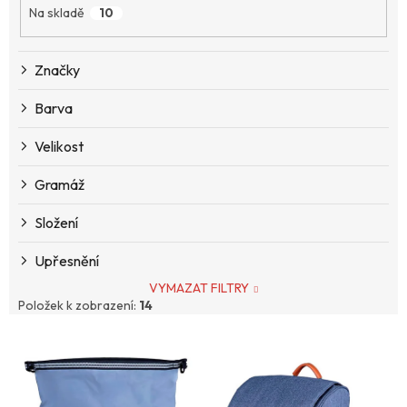
Na skladě
10
r
o
d
Značky
u
k
Barva
t
ů
Velikost
Gramáž
Složení
Upřesnění
VYMAZAT FILTRY
Položek k zobrazení:
14
V
ý
p
i