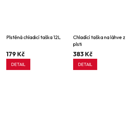
Plstěná chladicí taška 12L
Chladící taška na láhve z
plsti
179 Kč
383 Kč
DETAIL
DETAIL