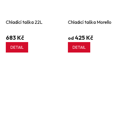
Chladící taška 22L
Chladicí taška Morello
683 Kč
425 Kč
od
DETAIL
DETAIL