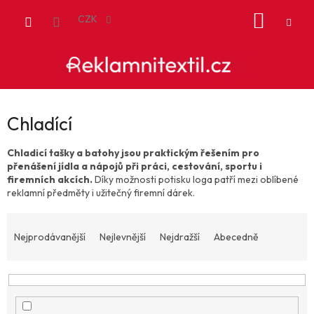
Přejít
NÁKUP
na
CZK
obsah
KOŠÍK
Chladící
Chladicí tašky a batohy jsou praktickým řešením pro
přenášení jídla a nápojů při práci, cestování, sportu i
firemních akcích.
Díky možnosti potisku loga patří mezi oblíbené
reklamní předměty i užitečný firemní dárek.
Ř
a
Nejprodávanější
Nejlevnější
Nejdražší
Abecedně
z
e
n
í
p