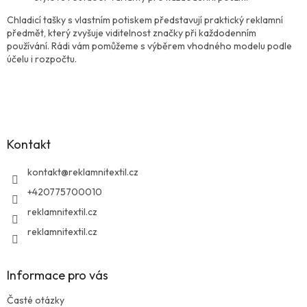
Chladicí tašky s vlastním potiskem představují praktický reklamní
předmět, který zvyšuje viditelnost značky při každodenním
používání. Rádi vám pomůžeme s výběrem vhodného modelu podle
účelu i rozpočtu.
Z
á
p
a
Kontakt
t
í
kontakt
@
reklamnitextil.cz
+420775700010
reklamnitextil.cz
reklamnitextil.cz
Informace pro vás
Časté otázky