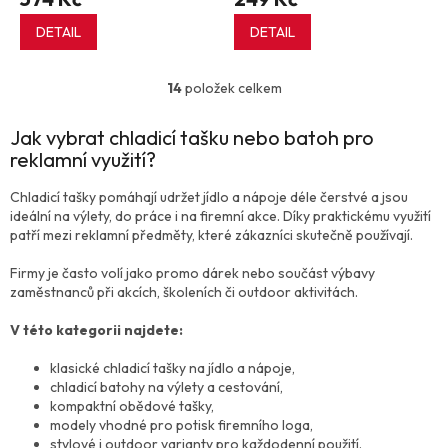
DETAIL
DETAIL
14
položek celkem
O
v
l
Jak vybrat chladicí tašku nebo batoh pro
á
reklamní využití?
d
a
Chladicí tašky pomáhají udržet jídlo a nápoje déle čerstvé a jsou
c
ideální na výlety, do práce i na firemní akce. Díky praktickému využití
í
patří mezi reklamní předměty, které zákazníci skutečně používají.
p
r
Firmy je často volí jako promo dárek nebo součást výbavy
v
zaměstnanců při akcích, školeních či outdoor aktivitách.
k
y
V této kategorii najdete:
v
ý
klasické chladicí tašky na jídlo a nápoje,
p
chladicí batohy na výlety a cestování,
i
kompaktní obědové tašky,
s
modely vhodné pro potisk firemního loga,
u
stylové i outdoor varianty pro každodenní použití.