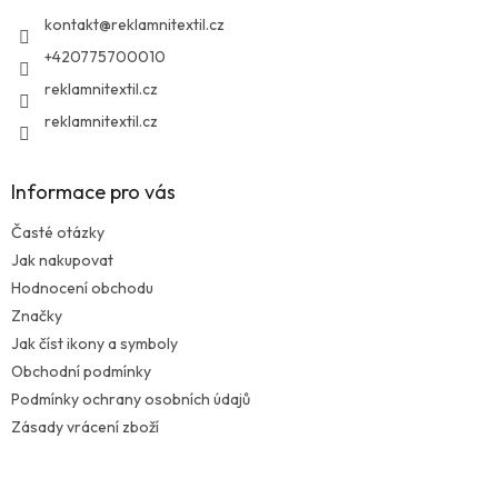
í
kontakt
@
reklamnitextil.cz
+420775700010
reklamnitextil.cz
reklamnitextil.cz
Informace pro vás
Časté otázky
Jak nakupovat
Hodnocení obchodu
Značky
Jak číst ikony a symboly
Obchodní podmínky
Podmínky ochrany osobních údajů
Zásady vrácení zboží