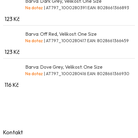
Barva: Dark Grey, Velikost: One Size
Na dotaz
| AT797_1000280391
EAN:
8028661366893
123 Kč
Barva: Off Red, Velikost: One Size
Na dotaz
| AT797_1000280417
EAN:
8028661366459
123 Kč
Barva: Dove Grey, Velikost: One Size
Na dotaz
| AT797_1000280416
EAN:
8028661366930
116 Kč
Z
á
p
a
Kontakt
t