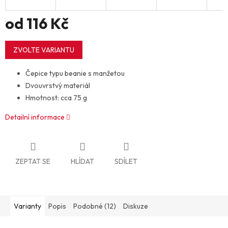
od
116 Kč
Měrná
cena:
ZVOLTE VARIANTU
Čepice typu beanie s manžetou
Dvouvrstvý materiál
Hmotnost: cca 75 g
Detailní informace
ZEPTAT SE
HLÍDAT
SDÍLET
Varianty
Popis
Podobné (12)
Diskuze