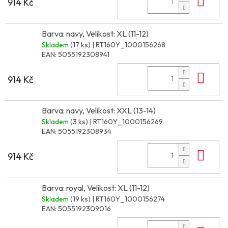
Do 
914 Kč
Barva: navy, Velikost: XL (11-12)
Skladem
(17 ks)
| RT160Y_1000156268
EAN:
5055192308941
Do 
914 Kč
Barva: navy, Velikost: XXL (13-14)
Skladem
(3 ks)
| RT160Y_1000156269
EAN:
5055192308934
Do 
914 Kč
Barva: royal, Velikost: XL (11-12)
Skladem
(19 ks)
| RT160Y_1000156274
EAN:
5055192309016