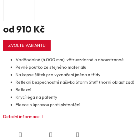
od
910 Kč
Měrná
cena:
ZVOLTE VARIANTU
Voděodolné (4.000 mm), větruvzdorné a oboustranné
Pevné poutko ze stejného materiálu
Na kapse štítek pro vyznačení jména a třídy
Reflexní bezpečnostní nášivka Storm Stuff (horní oblast zad)
Reflexní
Krycí léga na patenty
Fleece s úpravou proti plstnatění
Detailní informace