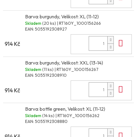
Barva: burgundy, Velikost: XL (11-12)
Skladem
(20 ks)
| RT160Y_1000156266
EAN:
5055192308927
Do 
914 Kč
Barva: burgundy, Velikost: XXL (13-14)
Skladem
(11 ks)
| RT160Y_1000156267
EAN:
5055192308910
Do 
914 Kč
Barva: bottle green, Velikost: XL (11-12)
Skladem
(14 ks)
| RT160Y_1000156262
EAN:
5055192308880
Do 
914 Kč