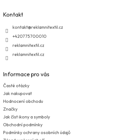
p
a
Kontakt
t
í
kontakt
@
reklamnitextil.cz
+420775700010
reklamnitextil.cz
reklamnitextil.cz
Informace pro vás
Časté otázky
Jak nakupovat
Hodnocení obchodu
Značky
Jak číst ikony a symboly
Obchodní podmínky
Podmínky ochrany osobních údajů