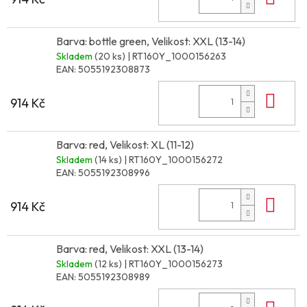
Barva: bottle green, Velikost: XXL (13-14)
Skladem
(20 ks)
| RT160Y_1000156263
EAN:
5055192308873
Do 
914 Kč
Barva: red, Velikost: XL (11-12)
Skladem
(14 ks)
| RT160Y_1000156272
EAN:
5055192308996
Do 
914 Kč
Barva: red, Velikost: XXL (13-14)
Skladem
(12 ks)
| RT160Y_1000156273
EAN:
5055192308989