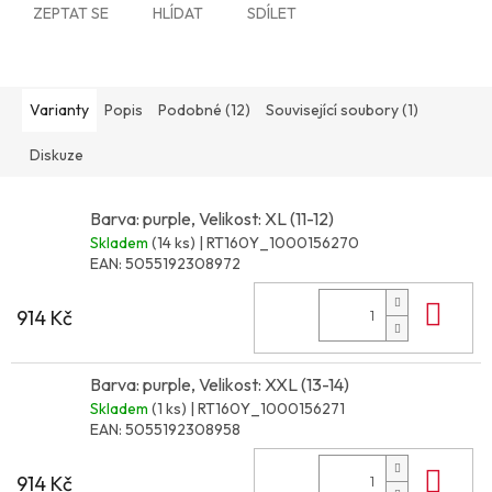
ZEPTAT SE
HLÍDAT
SDÍLET
Varianty
Popis
Podobné (12)
Související soubory (1)
Diskuze
Barva: purple, Velikost: XL (11-12)
Skladem
(14 ks)
| RT160Y_1000156270
EAN:
5055192308972
Do 
914 Kč
Barva: purple, Velikost: XXL (13-14)
Skladem
(1 ks)
| RT160Y_1000156271
EAN:
5055192308958
Do 
914 Kč