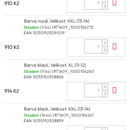
Do 
910 Kč
Barva: royal, Velikost: XXL (13-14)
Skladem
(11 ks)
| RT160Y_1000156275
EAN:
5055192309009
Do 
910 Kč
Barva: black, Velikost: XL (11-12)
Skladem
(11 ks)
| RT160Y_1000156260
EAN:
5055192308866
Do 
914 Kč
Barva: black, Velikost: XXL (13-14)
Skladem
(14 ks)
| RT160Y_1000156261
EAN:
5055192308859