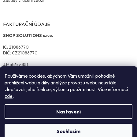
Zásady vrácení zboží
FAKTURAČNÍ ÚDAJE
SHOP SOLUTIONS s.r.o.
IČ: 21086770
DIČ: CZ21086770
J.Matičky 351,
570 01 Litomyšl
Používáme cookies, abychom Vám umožnili pohodlné
prohlížení webu a díky analýze provozu webu neustále
zlepšovali jeho funkce, výkon a použitelnost. Více informací
zde
.
Nastavení
Vytvořil Shoptet
Souhlasím
Copyright 2026
reklamnitextil.cz
. Všechna práva vyhrazena.
NEZÁVAZNÁ POPTÁVKA