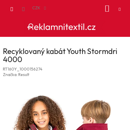
Přejít
NÁKUP
na
CZK
obsah
KOŠÍK
Recyklovaný kabát Youth Stormdri
4000
RT160Y_1000156274
Značka:
Result