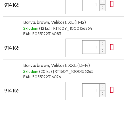
Do 
914 Kč
Barva: brown, Velikost: XL (11-12)
Skladem
(12 ks)
| RT160Y_1000156264
EAN:
5055192316083
Do 
914 Kč
Barva: brown, Velikost: XXL (13-14)
Skladem
(20 ks)
| RT160Y_1000156265
EAN:
5055192316076
Do 
914 Kč
Z
á