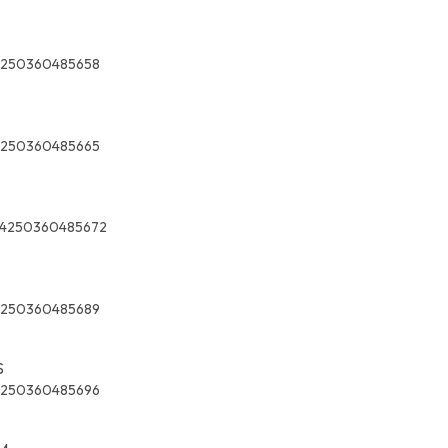
4250360485658
4250360485665
4250360485672
4250360485689
S
4250360485696