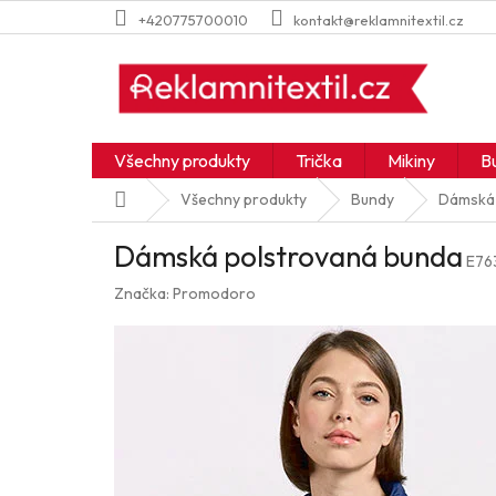
Přejít
+420775700010
kontakt@reklamnitextil.cz
na
obsah
Všechny produkty
Trička
Mikiny
B
Domů
Všechny produkty
Bundy
Dámská 
Dámská polstrovaná bunda
E76
Značka:
Promodoro