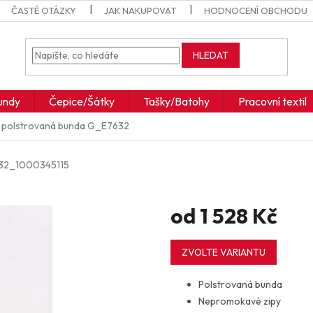
ČASTÉ OTÁZKY
JAK NAKUPOVAT
HODNOCENÍ OBCHODU
HLEDAT
undy
Čepice/Šátky
Tašky/Batohy
Pracovní textil
polstrovaná bunda
G_E7632
32_1000345115
od
1 528 Kč
Měrná
cena:
ZVOLTE VARIANTU
Polstrovaná bunda
Nepromokavé zipy