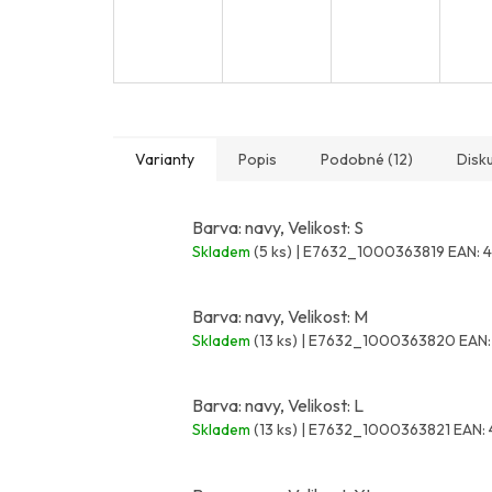
Varianty
Popis
Podobné (12)
Disk
Barva: navy, Velikost: S
Skladem
(5 ks)
| E7632_1000363819
EAN:
Barva: navy, Velikost: M
Skladem
(13 ks)
| E7632_1000363820
EAN:
Barva: navy, Velikost: L
Skladem
(13 ks)
| E7632_1000363821
EAN: