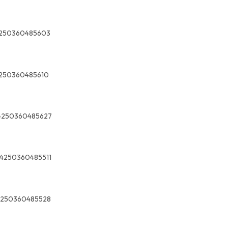
250360485603
250360485610
4250360485627
4250360485511
4250360485528