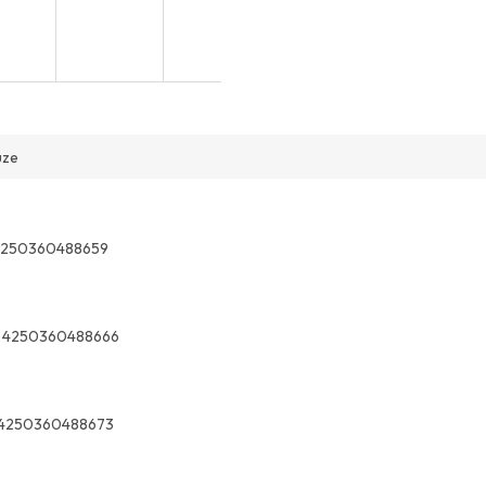
uze
4250360488659
4250360488666
4250360488673