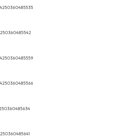
4250360485535
4250360485542
4250360485559
4250360485566
250360485634
250360485641