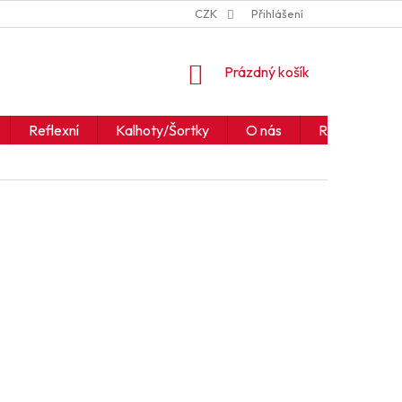
ZNAČKY
JAK ČÍST IKONY A SYMBOLY
CZK
Přihlášení
OBCHODNÍ PODM
NÁKUPNÍ
Prázdný košík
KOŠÍK
Reflexní
Kalhoty/Šortky
O nás
Realizace