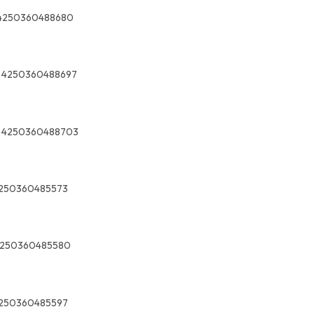
4250360488680
4250360488697
4250360488703
250360485573
250360485580
250360485597