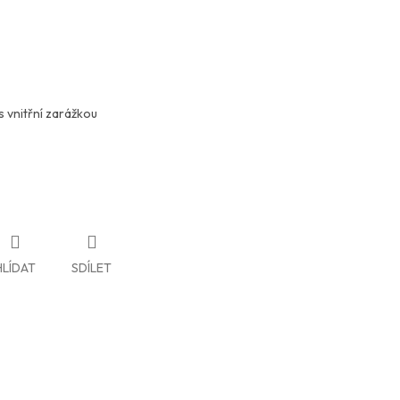
s vnitřní zarážkou
HLÍDAT
SDÍLET