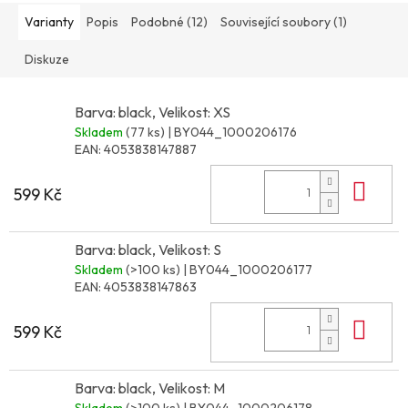
Varianty
Popis
Podobné (12)
Související soubory (1)
Diskuze
Barva: black, Velikost: XS
Skladem
(77 ks)
| BY044_1000206176
EAN:
4053838147887
Do 
599 Kč
Barva: black, Velikost: S
Skladem
(>100 ks)
| BY044_1000206177
EAN:
4053838147863
Do 
599 Kč
Barva: black, Velikost: M
Skladem
(>100 ks)
| BY044_1000206178