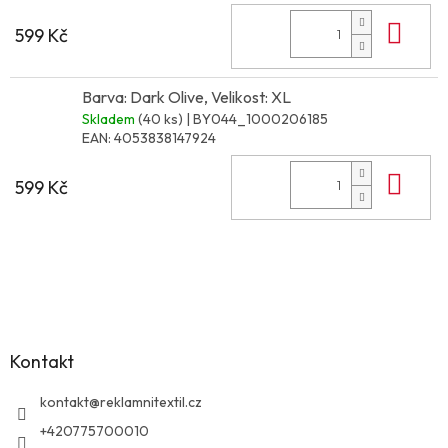
Do 
599 Kč
Barva: Dark Olive, Velikost: XL
Skladem
(40 ks)
| BY044_1000206185
EAN:
4053838147924
Do 
599 Kč
Z
á
p
a
Kontakt
t
í
kontakt
@
reklamnitextil.cz
+420775700010