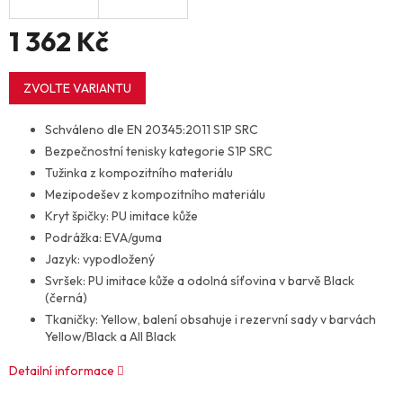
1 362 Kč
Měrná
cena:
ZVOLTE VARIANTU
Schváleno dle EN 20345:2011 S1P SRC
Bezpečnostní tenisky kategorie S1P SRC
Tužinka z kompozitního materiálu
Mezipodešev z kompozitního materiálu
Kryt špičky: PU imitace kůže
Podrážka: EVA/guma
Jazyk: vypodložený
Svršek: PU imitace kůže a odolná síťovina v barvě Black
(černá)
Tkaničky: Yellow, balení obsahuje i rezervní sady v barvách
Yellow/Black a All Black
Detailní informace