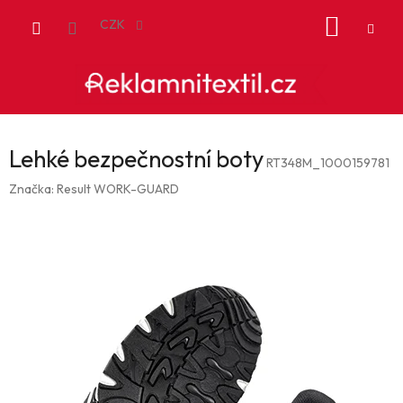
Přejít
NÁKUP
na
CZK
obsah
KOŠÍK
Lehké bezpečnostní boty
RT348M_1000159781
Značka:
Result WORK-GUARD