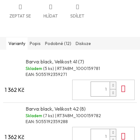
ZEPTAT SE
HLÍDAT
SDÍLET
Varianty
Popis
Podobné (12)
Diskuze
Barva: black, Velikost: 41 (7)
Skladem
(5 ks)
| RT348M_1000159781
EAN:
5055192359271
Do 
1 362 Kč
Barva: black, Velikost: 42 (8)
Skladem
(7 ks)
| RT348M_1000159782
EAN:
5055192359288
Do 
1 362 Kč