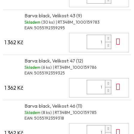
Barva: black, Velikost: 43 (9)
Skladem
(30 ks)
| RT348M_1000159783
EAN:
5055192359295
Do 
1 362 Kč
Barva: black, Velikost: 47 (12)
Skladem
(6 ks)
| RT348M_1000159786
EAN:
5055192359325
Do 
1 362 Kč
Barva: black, Velikost: 46 (11)
Skladem
(8 ks)
| RT348M_1000159785
EAN:
5055192359318
Do 
1 362 Kč