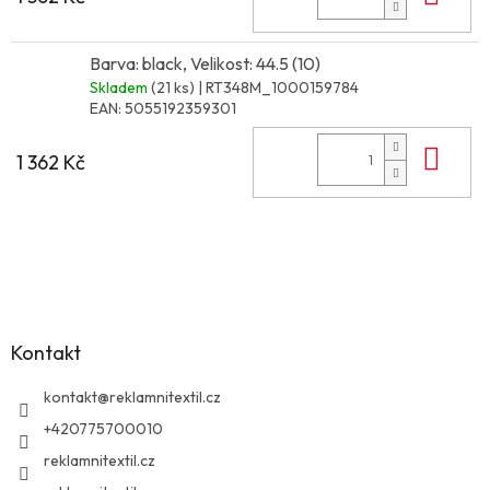
Barva: black, Velikost: 44.5 (10)
Skladem
(21 ks)
| RT348M_1000159784
EAN:
5055192359301
Do 
1 362 Kč
Z
á
p
a
Kontakt
t
í
kontakt
@
reklamnitextil.cz
+420775700010
reklamnitextil.cz