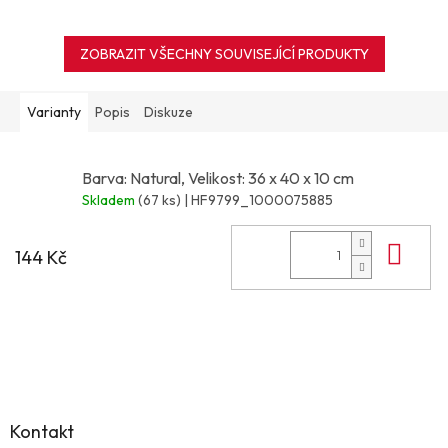
ZOBRAZIT VŠECHNY SOUVISEJÍCÍ PRODUKTY
Varianty
Popis
Diskuze
Barva: Natural, Velikost: 36 x 40 x 10 cm
Skladem
(67 ks)
| HF9799_1000075885
Do 
144 Kč
Z
á
p
a
Kontakt
t