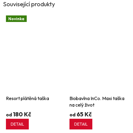
Související produkty
Novinka
Resort plátěná taška
Biobavlna InCo. Maxi taška
na celý život
180 Kč
65 Kč
od
od
DETAIL
DETAIL