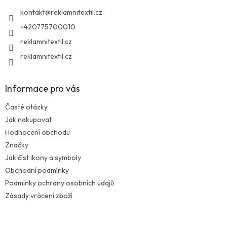
í
kontakt
@
reklamnitextil.cz
+420775700010
reklamnitextil.cz
reklamnitextil.cz
Informace pro vás
Časté otázky
Jak nakupovat
Hodnocení obchodu
Značky
Jak číst ikony a symboly
Obchodní podmínky
Podmínky ochrany osobních údajů
Zásady vrácení zboží