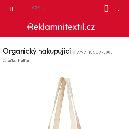
Přejít
NÁKUP
na
CZK
obsah
KOŠÍK
Organický nakupující
HF9799_1000075885
Značka:
Halfar