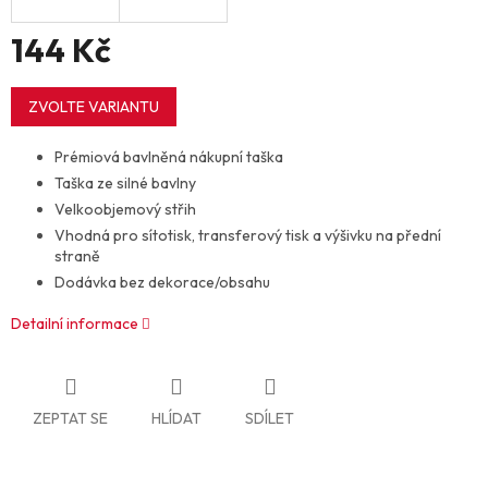
144 Kč
Měrná
cena:
ZVOLTE VARIANTU
Prémiová bavlněná nákupní taška
Taška ze silné bavlny
Velkoobjemový střih
Vhodná pro sítotisk, transferový tisk a výšivku na přední
straně
Dodávka bez dekorace/obsahu
Detailní informace
ZEPTAT SE
HLÍDAT
SDÍLET