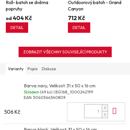
Roll- batoh se dvěma
Outdoorový batoh - Grand
popruhy
Canyon
404 Kč
712 Kč
od
DETAIL
DETAIL
ZOBRAZIT VŠECHNY SOUVISEJÍCÍ PRODUKTY
Varianty
Popis
Diskuze
Barva: navy, Velikost: 31 x 50 x 16 cm
Skladem
(49 ks)
| BG168_1000242199
EAN:
5060566340809
Do 
506 Kč
Barva: black, Velikost: 31 x 50 x 16 cm