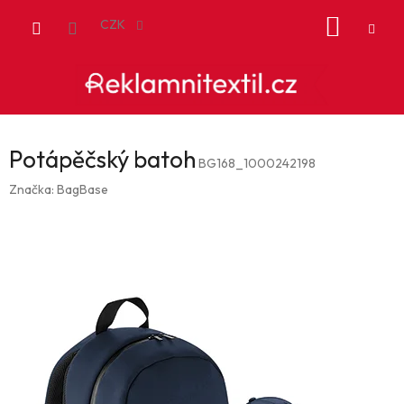
Přejít
NÁKUP
na
CZK
obsah
KOŠÍK
Potápěčský batoh
BG168_1000242198
Značka:
BagBase