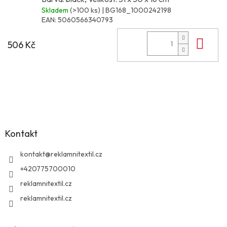
Skladem
(>100 ks)
| BG168_1000242198
EAN:
5060566340793
Do 
506 Kč
Z
á
p
a
Kontakt
t
í
kontakt
@
reklamnitextil.cz
+420775700010
reklamnitextil.cz
reklamnitextil.cz