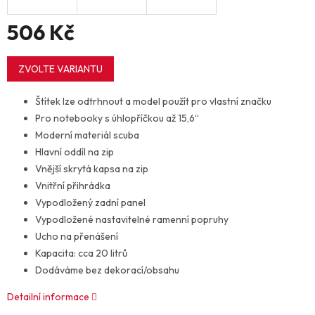
506 Kč
Měrná
cena:
ZVOLTE VARIANTU
Štítek lze odtrhnout a model použít pro vlastní značku
Pro notebooky s úhlopříčkou až 15,6“
Moderní materiál scuba
Hlavní oddíl na zip
Vnější skrytá kapsa na zip
Vnitřní přihrádka
Vypodložený zadní panel
Vypodložené nastavitelné ramenní popruhy
Ucho na přenášení
Kapacita: cca 20 litrů
Dodáváme bez dekorací/obsahu
Detailní informace