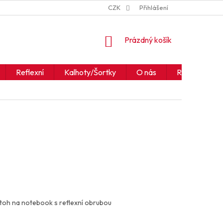
ZNAČKY
JAK ČÍST IKONY A SYMBOLY
CZK
Přihlášení
OBCHODNÍ PODM
NÁKUPNÍ
Prázdný košík
KOŠÍK
Reflexní
Kalhoty/Šortky
O nás
Realizace
oh na notebook s reflexní obrubou