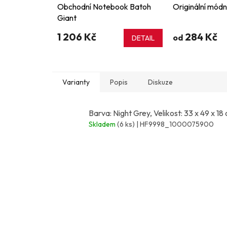
Obchodní Notebook Batoh
Originální módn
Giant
1 206 Kč
284 Kč
od
DETAIL
Varianty
Popis
Diskuze
Barva: Night Grey, Velikost: 33 x 49 x 18
Skladem
(6 ks)
| HF9998_1000075900
Z
á
p
a
t
í