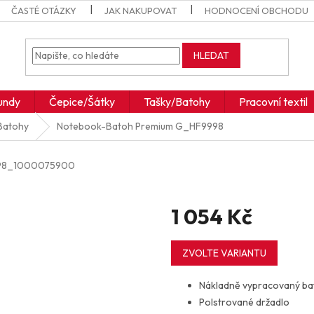
ČASTÉ OTÁZKY
JAK NAKUPOVAT
HODNOCENÍ OBCHODU
HLEDAT
undy
Čepice/Šátky
Tašky/Batohy
Pracovní textil
Batohy
Notebook-Batoh Premium
G_HF9998
98_1000075900
1 054 Kč
Měrná
cena:
ZVOLTE VARIANTU
Nákladně vypracovaný bat
Polstrované držadlo