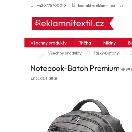
Přejít
+420775700010
kontakt@reklamnitextil.cz
na
obsah
Všechny produkty
Trička
Mikiny
B
Domů
Všechny produkty
Tašky/Batohy
Notebook-Batoh Premium
HF99
Značka:
Halfar