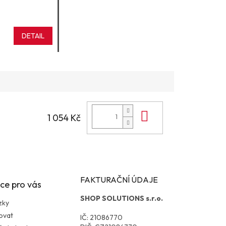
DETAIL
Do košíku
1 054 Kč
FAKTURAČNÍ ÚDAJE
ce pro vás
SHOP SOLUTIONS s.r.o.
zky
ovat
IČ: 21086770