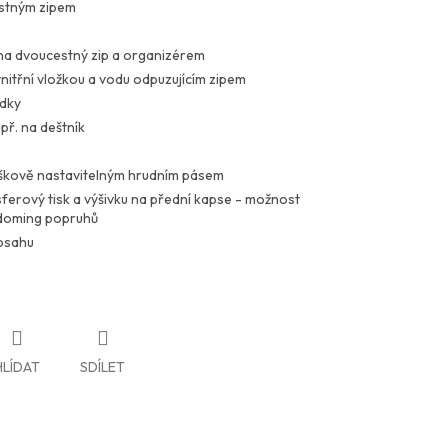
estným zipem
na dvoucestný zip a organizérem
nitřní vložkou a vodu odpuzujícím zipem
ádky
př. na deštník
škově nastavitelným hrudním pásem
sferový tisk a výšivku na přední kapse - možnost
doming popruhů
bsahu
HLÍDAT
SDÍLET