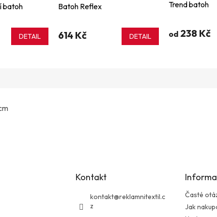
Trend batoh
í batoh
Batoh Reflex
238 Kč
614 Kč
od
DETAIL
DETAIL
 cm
Kontakt
Informa
Časté otá
kontakt
@
reklamnitextil.c
z
Jak nakup