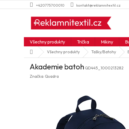
Přejít
+420775700010
kontakt@reklamnitextil.cz
na
obsah
Všechny produkty
Trička
Mikiny
B
Domů
Všechny produkty
Tašky/Batohy
Akademie batoh
QD445_1000213282
Značka:
Quadra