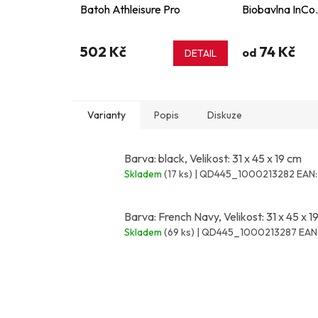
Batoh Athleisure Pro
Biobavlna InCo
502 Kč
74 Kč
od
DETAIL
Varianty
Popis
Diskuze
Barva: black, Velikost: 31 x 45 x 19 cm
Skladem
(17 ks)
| QD445_1000213282
EAN:
Barva: French Navy, Velikost: 31 x 45 x 1
Skladem
(69 ks)
| QD445_1000213287
EAN
Z
á
p