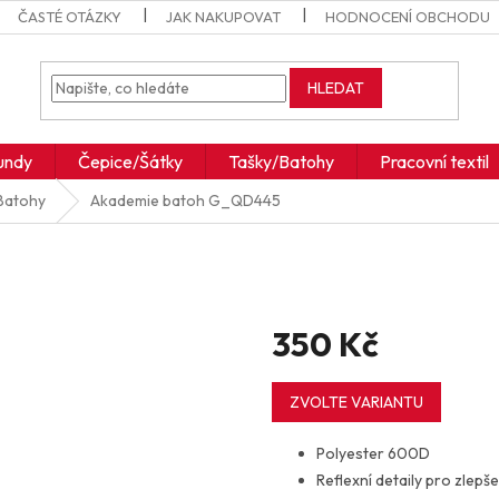
ČASTÉ OTÁZKY
JAK NAKUPOVAT
HODNOCENÍ OBCHODU
HLEDAT
undy
Čepice/Šátky
Tašky/Batohy
Pracovní textil
Batohy
Akademie batoh
G_QD445
350 Kč
Měrná
cena:
ZVOLTE VARIANTU
Polyester 600D
Reflexní detaily pro zlepše