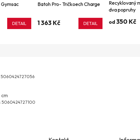
Recyklovaný mi
. Gymsac
Batoh Pro- Tričkoech Charge
dva popruhy
350 Kč
1 363 Kč
od
DETAIL
DETAIL
5060424727056
9 cm
:
5060424727100
Kontakt
Informa