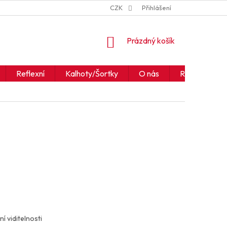
ZNAČKY
JAK ČÍST IKONY A SYMBOLY
CZK
Přihlášení
OBCHODNÍ PODM
NÁKUPNÍ
Prázdný košík
KOŠÍK
Reflexní
Kalhoty/Šortky
O nás
Realizace
ní viditelnosti