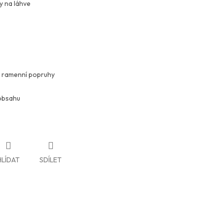
y na láhve
é ramenní popruhy
obsahu
HLÍDAT
SDÍLET